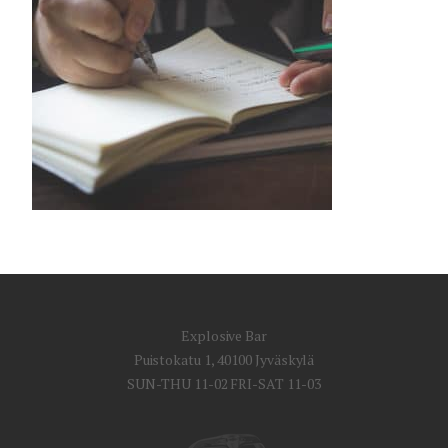
Explosive Bar
Puistokatu 1, 40100 Jyväskylä
SUN-THU 11-02 FRI-SAT 11-03