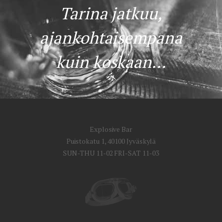
Tarina jatkuu,
ajankohtaisempana
kuin koskaan...
Explosive Bar
Puistokatu 1, 40100 Jyväskylä
SUN-THU 11-02 FRI-SAT 11-03