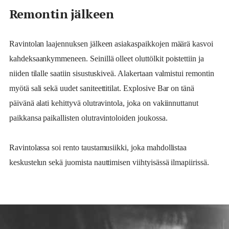
Remontin jälkeen
R
avintolan laajennuksen jälkeen asiakaspaikkojen määrä kasvoi
kahdeksaankymmeneen.
Seinillä olleet oluttölkit poistettiin ja
niiden
tilalle saatiin sisustuskiveä.
A
lakertaan valmistui remontin
myötä
sali sekä
uudet saniteettitilat. Explosive Bar on tänä
päivänä alati kehittyvä olutravintola,
joka on vakiinnuttanut
paikkansa paikallisten olutravintoloiden joukossa.
Ravintolassa soi
rento taustamusiikki, joka mahdollistaa
keskustelun
sekä
juomista nauttimisen
viihtyisässä ilmapiirissä.