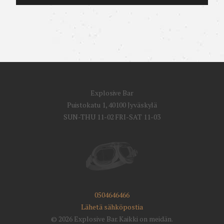
Explosive Bar
Puistokatu 1, 40100 Jyväskylä
SUN-THU 11-02 FRI-SAT 11-03
0504646466
Lähetä sähköpostia
© 2026 Explosive Bar. Kaikki on meidän.