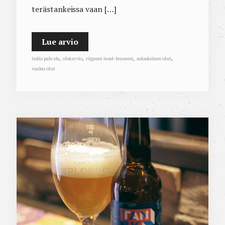
terästankeissa vaan […]
Lue arvio
india pale ale
,
olutarvio
,
rügener insel-brauerei
,
saksalainen olut
,
vaalea olut