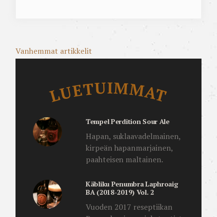
Artikkelien
Vanhemmat artikkelit
selaus
Luetuimmat
LUETUIMMAT
Tempel Perdition Sour Ale
Hapan, suklaavadelmainen,
kirpeän hapanmarjainen,
paahteisen maltainen.
Käbliku Penumbra Laphroaig
BA (2018-2019) Vol. 2
Vuoden 2017 reseptiikan