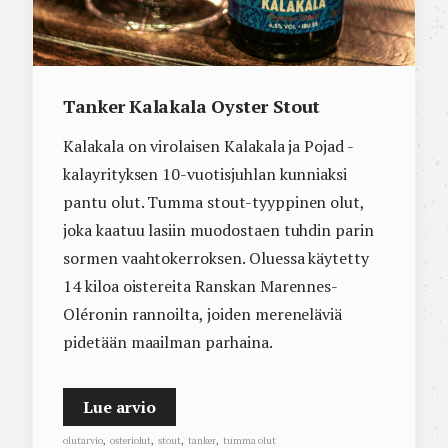
Tanker Kalakala Oyster Stout
Kalakala on virolaisen Kalakala ja Pojad -
kalayrityksen 10-vuotisjuhlan kunniaksi
pantu olut. Tumma stout-tyyppinen olut,
joka kaatuu lasiin muodostaen tuhdin parin
sormen vaahtokerroksen. Oluessa käytetty
14 kiloa oistereita Ranskan Marennes-
Oléronin rannoilta, joiden mereneläviä
pidetään maailman parhaina.
Lue arvio
olutarvio
,
osteriolut
,
stout
,
tanker
,
tumma olut