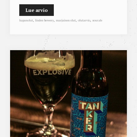
Lue arvio
hapanolut
,
linden brewery
,
marjainen olut
,
olutarvio
,
sour ale