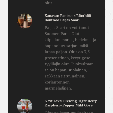
olut.
Kanavan Panimo x Bönthöö
Bönthöö Paljas Saari
Paljas Saari on voittanut
Suomen Paras Olut -
kilpailun marja-, hedelmä- ja
hapanoluet sarjan, mikä
lupaa paljon. Olut on 3,5
prosenttinen, kevyt gose-
tyylilajin olut. Tuoksultaan
se on hapan, suolainen,
raikkaan sitruunainen,
korianterinen,
marmeladinen.
Next Level Brewing Tiger Berry
Raspberry Pepper Mild Gose
Olut on koostumukseltaan