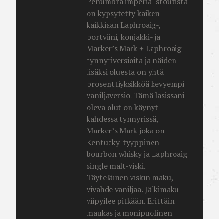
Penumbra imperial stoutista
on kypsytetty kaiken
kaikkiaan Laphroaig-,
portviini, konjakki- ja
Marker’s Mark + Laphroaig-
tynnyriversioita ja näiden
lisäksi oluesta on yhtä
prosenttiyksikköä kevyempi
vaniljaversio. Tämä lasissani
oleva olut on käynyt
kahdessa tynnyrissä,
Marker’s Mark joka on
Kentucky-tyyppinen
bourbon whisky ja Laphroaig
single malt-viski.
Täyteläinen viskin maku,
vivahde vaniljaa. Jälkimaku
viipyilee pitkään. Erittäin
maukas ja monipuolinen