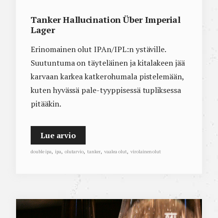
Tanker Hallucination Über Imperial
Lager
Erinomainen olut IPAn/IPL:n ystäville.
Suutuntuma on täyteläinen ja kitalakeen jää
karvaan karkea katkerohumala pistelemään,
kuten hyvässä pale-tyyppisessä tupliksessa
pitääkin.
Lue arvio
double ipa
,
ipa
,
olutarvio
,
tanker
,
vaalea olut
,
virolainen olut