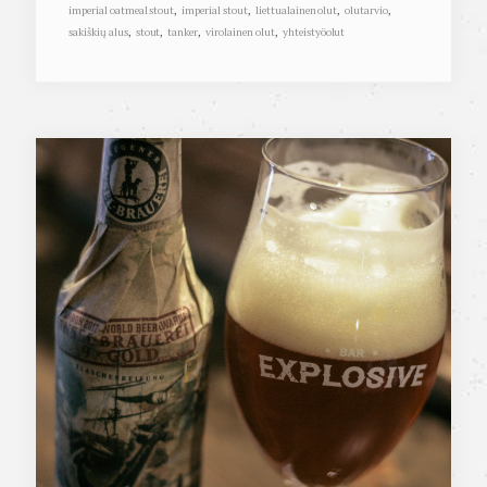
imperial oatmeal stout
,
imperial stout
,
liettualainen olut
,
olutarvio
,
sakiškių alus
,
stout
,
tanker
,
virolainen olut
,
yhteistyöolut