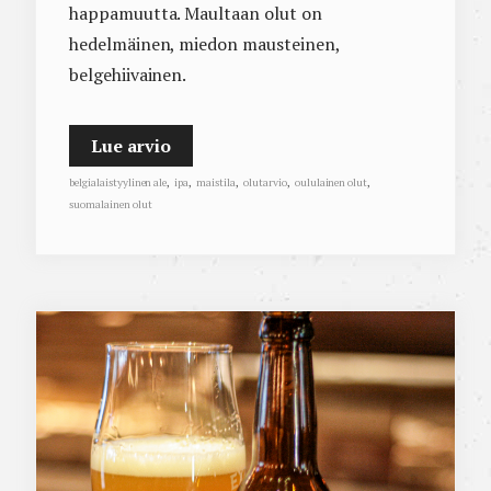
happamuutta. Maultaan olut on
hedelmäinen, miedon mausteinen,
belgehiivainen.
Lue arvio
belgialaistyylinen ale
,
ipa
,
maistila
,
olutarvio
,
oululainen olut
,
suomalainen olut