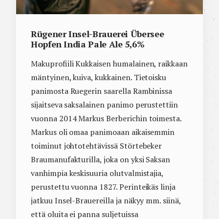
Rügener Insel-Brauerei Übersee
Hopfen India Pale Ale 5,6%
Makuprofiili Kukkaisen humalainen, raikkaan
mäntyinen, kuiva, kukkainen. Tietoisku
panimosta Ruegerin saarella Rambinissa
sijaitseva saksalainen panimo perustettiin
vuonna 2014 Markus Berberichin toimesta.
Markus oli omaa panimoaan aikaisemmin
toiminut johtotehtävissä Störtebeker
Braumanufakturilla, joka on yksi Saksan
vanhimpia keskisuuria olutvalmistajia,
perustettu vuonna 1827. Perinteikäs linja
jatkuu Insel-Brauereilla ja näkyy mm. siinä,
että oluita ei panna suljetuissa