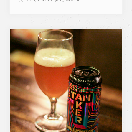
ipa
,
maistila
,
olutarvio
,
single hop
,
vaalea olut