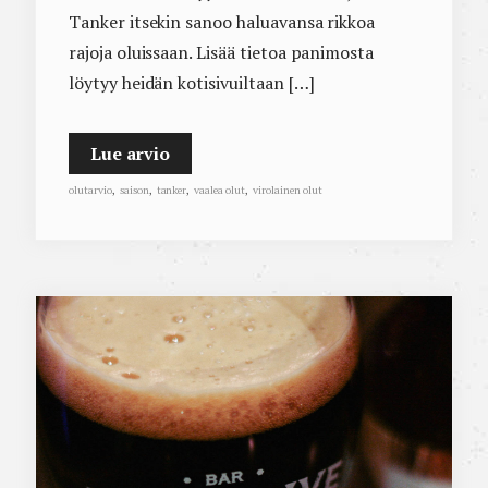
Tanker itsekin sanoo haluavansa rikkoa
rajoja oluissaan. Lisää tietoa panimosta
löytyy heidän kotisivuiltaan […]
Lue arvio
olutarvio
,
saison
,
tanker
,
vaalea olut
,
virolainen olut