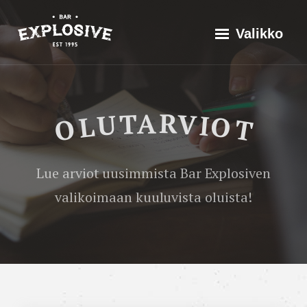
Siirry
Explosive Bar
Historia
Valikko
suoraan
Valikoima
sisältöön
Tapahtumat
Olutarviot
Maistila
OLUTARVIOT
Kouho
Yhteistyössä
Ota yhteyttä
Lue arviot uusimmista Bar Explosiven
valikoimaan kuuluvista oluista!