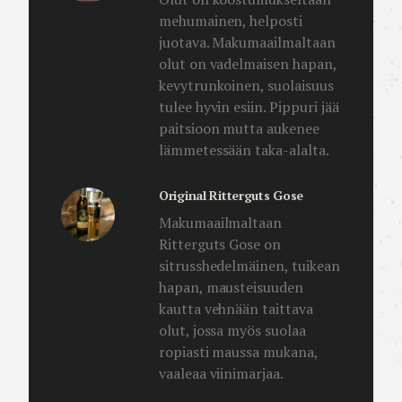
mehumainen, helposti
juotava. Makumaailmaltaan
olut on vadelmaisen hapan,
kevytrunkoinen, suolaisuus
tulee hyvin esiin. Pippuri jää
paitsioon mutta aukenee
lämmetessään taka-alalta.
Original Ritterguts Gose
Makumaailmaltaan
Ritterguts Gose on
sitrusshedelmäinen, tuikean
hapan, mausteisuuden
kautta vehnään taittava
olut, jossa myös suolaa
ropiasti maussa mukana,
vaaleaa viinimarjaa.