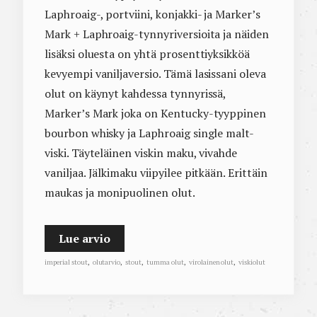
Laphroaig-, portviini, konjakki- ja Marker’s
Mark + Laphroaig-tynnyriversioita ja näiden
lisäksi oluesta on yhtä prosenttiyksikköä
kevyempi vaniljaversio. Tämä lasissani oleva
olut on käynyt kahdessa tynnyrissä,
Marker’s Mark joka on Kentucky-tyyppinen
bourbon whisky ja Laphroaig single malt-
viski. Täyteläinen viskin maku, vivahde
vaniljaa. Jälkimaku viipyilee pitkään. Erittäin
maukas ja monipuolinen olut.
Lue arvio
imperial stout
,
olutarvio
,
stout
,
tumma olut
,
virolainen olut
,
viskiolut