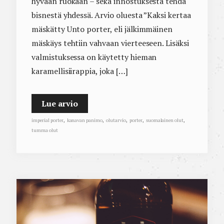
hyvään ruokaan – sekä innostuksesta tehdä
bisnestä yhdessä. Arvio oluesta ”Kaksi kertaa
mäskätty Unto porter, eli jälkimmäinen
mäskäys tehtiin vahvaan vierteeseen. Lisäksi
valmistuksessa on käytetty hieman
karamellisiirappia, joka […]
Lue arvio
imperial porter
,
kanavan panimo
,
olutarvio
,
porter
,
suomalainen olut
,
tumma olut