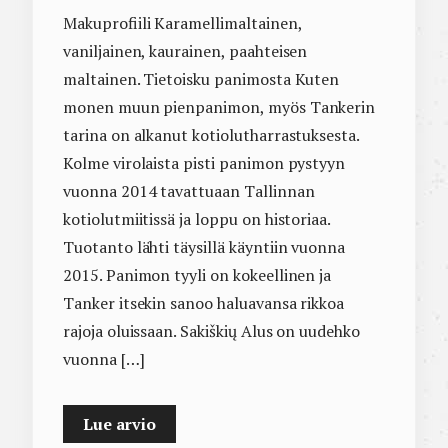
Makuprofiili Karamellimaltainen,
vaniljainen, kaurainen, paahteisen
maltainen. Tietoisku panimosta Kuten
monen muun pienpanimon, myös Tankerin
tarina on alkanut kotiolutharrastuksesta.
Kolme virolaista pisti panimon pystyyn
vuonna 2014 tavattuaan Tallinnan
kotiolutmiitissä ja loppu on historiaa.
Tuotanto lähti täysillä käyntiin vuonna
2015. Panimon tyyli on kokeellinen ja
Tanker itsekin sanoo haluavansa rikkoa
rajoja oluissaan. Sakiškių Alus on uudehko
vuonna […]
Lue arvio