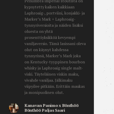
Penumbra imperial stoutista on
kypsytetty kaiken kaikkiaan
Laphroaig-, portviini, konjakki- ja
Marker’s Mark + Laphroaig-
tynnyriversioita ja näiden lisäksi
oluesta on yhtä
prosenttiyksikköä kevyempi
vaniljaversio. Tämä lasissani oleva
olut on käynyt kahdessa
tynnyrissä, Marker’s Mark joka
on Kentucky-tyyppinen bourbon
whisky ja Laphroaig single malt-
viski. Täyteläinen viskin maku,
vivahde vaniljaa. Jälkimaku
viipyilee pitkään. Erittäin maukas
ja monipuolinen olut.
Kanavan Panimo x Bönthöö
Bönthöö Paljas Saari