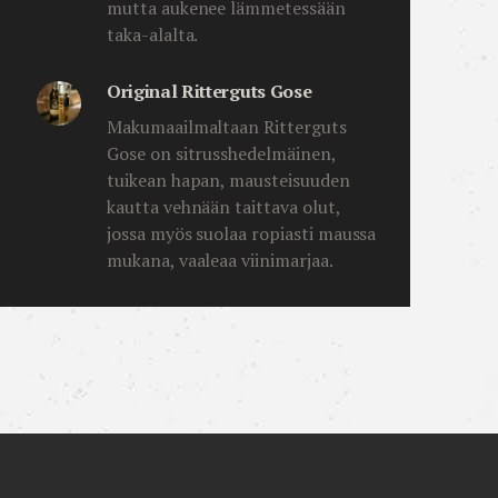
mutta aukenee lämmetessään
taka-alalta.
Original Ritterguts Gose
Makumaailmaltaan Ritterguts
Gose on sitrusshedelmäinen,
tuikean hapan, mausteisuuden
kautta vehnään taittava olut,
jossa myös suolaa ropiasti maussa
mukana, vaaleaa viinimarjaa.