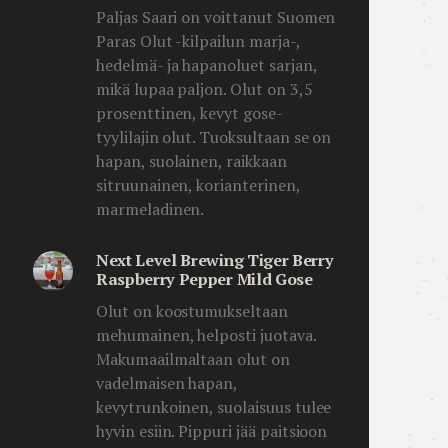
Paljas Saari on voittanut Suomen
Paras Olut -kilpailun marja-,
hedelmä- ja hapanoluet sarjan,
mikä lupaa paljon. Olut on 3,5
prosenttinen, kevyt gose-
tyylilajin olut. Tuoksultaan se on
hapan, suolainen, raikkaan
sitruunainen, korianterinen,
marmeladinen.
Next Level Brewing Tiger Berry
Raspberry Pepper Mild Gose
Olut on koostumukseltaan
mehumainen, helposti juotava.
Makumaailmaltaan olut on
vadelmaisen hapan,
kevytrunkoinen, suolaisuus tulee
hyvin esiin. Pippuri jää paitsioon