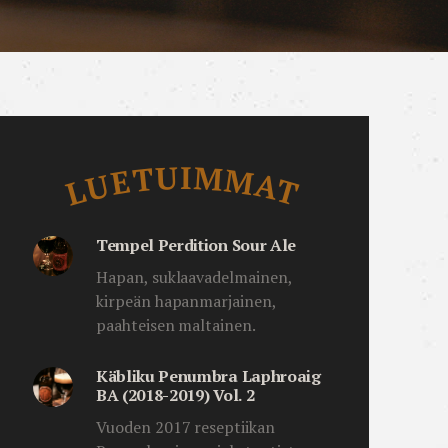
Luetuimmat
LUETUIMMAT
Tempel Perdition Sour Ale
Hapan, suklaavadelmainen,
kirpeän hapanmarjainen,
paahteisen maltainen.
Käbliku Penumbra Laphroaig
BA (2018-2019) Vol. 2
Vuoden 2017 reseptiikan