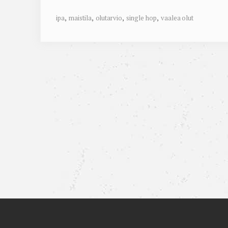
ipa
,
maistila
,
olutarvio
,
single hop
,
vaalea olut