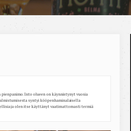
a pienpanimo. Into olueen on käynnistynyt vuosia
almistumisesta syntyi kööpenhaminalaisella
ellisia ja olen itse käyttänyt vaatimattomasti termiä