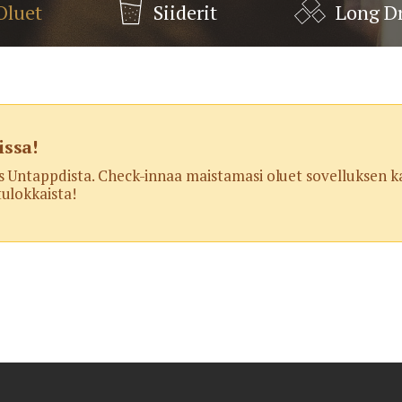
Oluet
Siiderit
Long D
ssa!
s Untappdista. Check-innaa maistamasi oluet sovelluksen kau
ulokkaista!