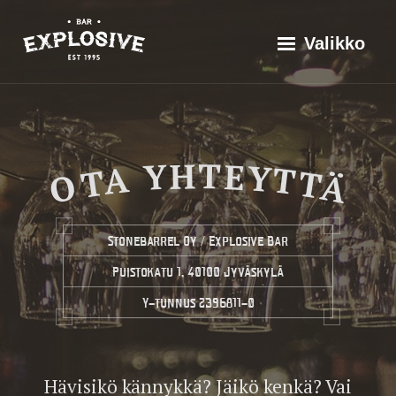
Siirry
Explosive Bar
Historia
Valikko
suoraan
Valikoima
Ota
sisältöön
Tapahtumat
yhteyttä
Olutarviot
OTA YHTEYTTÄ
Yhteistyössä
Ota yhteyttä
Stonebarrel Oy / Explosive Bar
Puistokatu 1, 40100 Jyväskylä
Y-tunnus 2396811-0
Hävisikö kännykkä? Jäikö kenkä? Vai