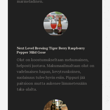
marmeladinen.
Next Level Brewing Tiger Berry Raspberry
Pepper Mild Gose
Olut on koostumukseltaan mehumainen,
helposti juotava. Makumaailmaltaan olut on
vadelmaisen hapan, kevytrunkoinen,
suolaisuus tulee hyvin esiin. Pippuri jää
paitsioon mutta aukenee lämmetessään
taka-alalta.