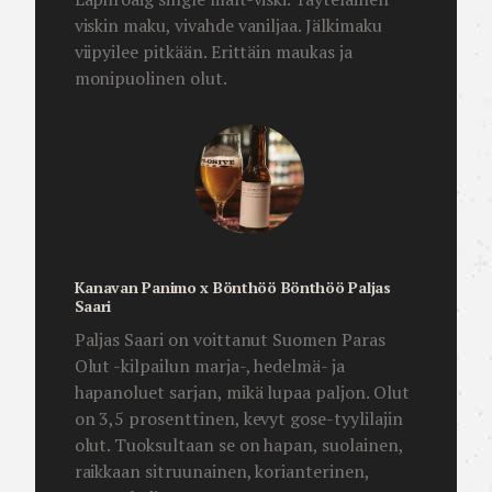
viskin maku, vivahde vaniljaa. Jälkimaku
viipyilee pitkään. Erittäin maukas ja
monipuolinen olut.
Kanavan Panimo x Bönthöö Bönthöö Paljas
Saari
Paljas Saari on voittanut Suomen Paras
Olut -kilpailun marja-, hedelmä- ja
hapanoluet sarjan, mikä lupaa paljon. Olut
on 3,5 prosenttinen, kevyt gose-tyylilajin
olut. Tuoksultaan se on hapan, suolainen,
raikkaan sitruunainen, korianterinen,