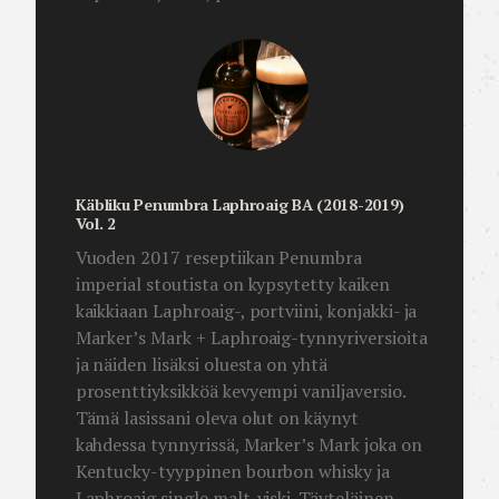
Käbliku Penumbra Laphroaig BA (2018-2019)
Vol. 2
Vuoden 2017 reseptiikan Penumbra
imperial stoutista on kypsytetty kaiken
kaikkiaan Laphroaig-, portviini, konjakki- ja
Marker’s Mark + Laphroaig-tynnyriversioita
ja näiden lisäksi oluesta on yhtä
prosenttiyksikköä kevyempi vaniljaversio.
Tämä lasissani oleva olut on käynyt
kahdessa tynnyrissä, Marker’s Mark joka on
Kentucky-tyyppinen bourbon whisky ja
Laphroaig single malt-viski. Täyteläinen