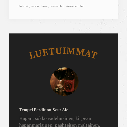
olutarvio
,
saison
,
tanker
,
vaalea olut
,
virolainen olut
Luetuimmat
LUETUIMMAT
Tempel Perdition Sour Ale
Hapan, suklaavadelmainen, kirpeän
hapanmarjainen, paahteisen maltainen.