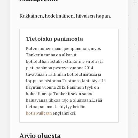
Kukkainen, hedelmäinen, hiivaisen hapan.
Tietoisku panimosta
Kuten monen muun pienpanimon, myös
Tankerin tarina on alkanut
kotiolutharrastuksesta. Kolme virolaista
pisti panimon pystyyn vuonna 2014
tavattuaan Tallinnan kotiolutmiitissä ja
loppu on historiaa. Tuotanto lähti täysillä
käyntiin vuonna 2015. Panimon tyyli on
kokeellinen ja Tanker itsekin sanoo
haluavansa rikkoa rajoja oluissaan. Lisää
tietoa panimosta löytyy heidän
kotisivuiltaan
englanniksi.
Arvio oluesta