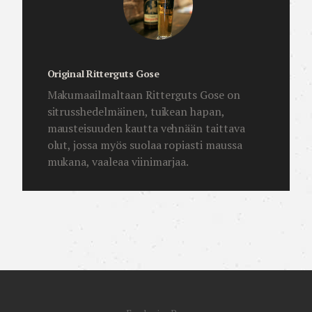
Original Ritterguts Gose
Makumaailmaltaan Ritterguts Gose on
sitrusshedelmäinen, tuikean hapan,
mausteisuuden kautta vehnään taittava
olut, jossa myös suolaa ropiasti maussa
mukana, vaaleaa viinimarjaa.