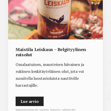
Maistila Leiskaus – Belgityylinen
ruisolut
Omalaatuinen, mausteisen hiivainen ja
rukiinen keskitäyteläinen olut, jota voi
suositella luostarioluista nauttiville
harrastajille.
Lue arvio
belgialaistyylinen ale
,
maistila
,
olutarvio
,
rukiinen olut