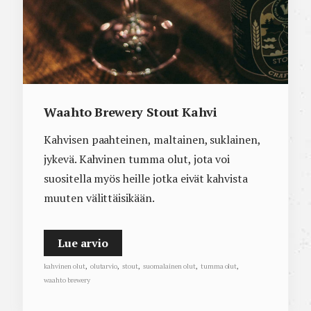
Waahto Brewery Stout Kahvi
Kahvisen paahteinen, maltainen, suklainen,
jykevä. Kahvinen tumma olut, jota voi
suositella myös heille jotka eivät kahvista
muuten välittäisikään.
Lue arvio
kahvinen olut
,
olutarvio
,
stout
,
suomalainen olut
,
tumma olut
,
waahto brewery