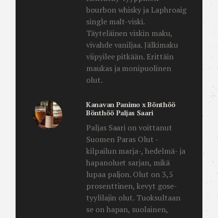
bourbon whisky ja Laphroaig
single malt-viski.
Täyteläinen viskin maku,
vivahde vaniljaa. Jälkimaku
viipyilee pitkään. Erittäin
maukas ja monipuolinen
olut.
Kanavan Panimo x Bönthöö
Bönthöö Paljas Saari
Paljas Saari on voittanut
Suomen Paras Olut -
kilpailun marja-, hedelmä- ja
hapanoluet sarjan, mikä
lupaa paljon. Olut on 3,5
prosenttinen, kevyt gose-
tyylilajin olut. Tuoksultaan
se on hapan, suolainen,