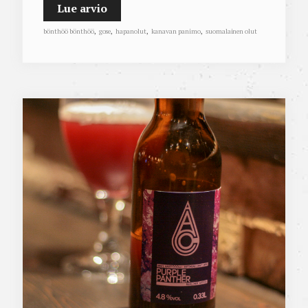
Lue arvio
bönthöö bönthöö
,
gose
,
hapanolut
,
kanavan panimo
,
suomalainen olut