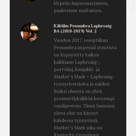
kirpeän hapanmarjainen,
paahteisen maltainen.
Käbliku Penumbra Laphroaig
BA (2018-2019) Vol. 2
Vuoden 2017 reseptiikan
Penumbra imperial stoutista
on kypsytetty kaiken
kaikkiaan Laphroaig-,
portviini, konjakki- ja
Marker’s Mark + Laphroaig-
tynnyriversioita ja näiden
lisäksi oluesta on yhtä
prosenttiyksikköä kevyempi
vaniljaversio. Tämä lasissani
oleva olut on käynyt
kahdessa tynnyrissä,
Marker’s Mark joka on
Kentucky-tyyppinen