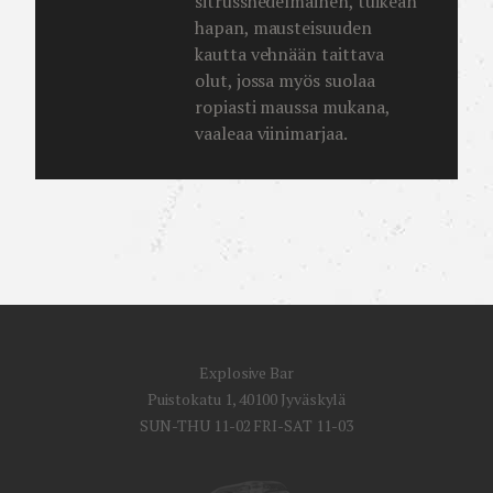
sitrusshedelmäinen, tuikean
hapan, mausteisuuden
kautta vehnään taittava
olut, jossa myös suolaa
ropiasti maussa mukana,
vaaleaa viinimarjaa.
Explosive Bar
Puistokatu 1, 40100 Jyväskylä
SUN-THU 11-02 FRI-SAT 11-03