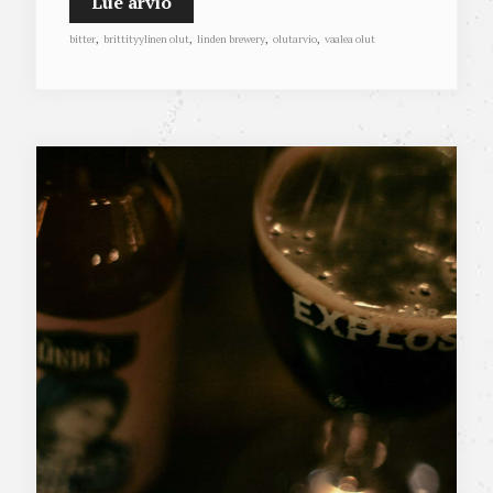
Lue arvio
bitter
,
brittityylinen olut
,
linden brewery
,
olutarvio
,
vaalea olut