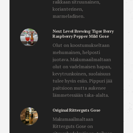
raikkaan sitruunainen,
korianterinen,
marmeladinen.
Next Level Brewing Tiger Berry
Raspberry Pepper Mild Gose
Olut on koostumukseltaan
mehumainen, helposti
juotava. Makumaailmaltaan
olut on vadelmaisen hapan,
kevytrunkoinen, suolaisuus
tulee hyvin esiin. Pippuri jää
paitsioon mutta aukenee
lämmetessään taka-alalta.
Original Ritterguts Gose
Makumaailmaltaan
Ritterguts Gose on