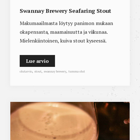
Swannay Brewery Seafaring Stout
Makumaailmasta löytyy panimon mukaan
okapensasta, maamaisuutta ja viikunaa.
Mielenkiintoinen, kuiva stout kyseessä.
Lue arvio
olutarvio
,
stout
,
swannay brewery
,
tumma olut