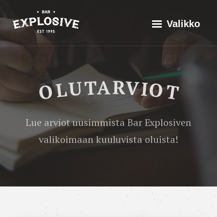
Siirry
Explosive Bar
Historia
Valikko
suoraan
Valikoima
sisältöön
Tapahtumat
Olutarviot
Maistila
OLUTARVIOT
Doppelgänger
Yhteistyössä
French
Ota yhteyttä
Lue arviot uusimmista Bar Explosiven
Oak
valikoimaan kuuluvista oluista!
American
Strong
Ale