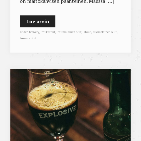
on maitokahvisen paahteinen. Maussa […]
Lue arvio
linden brewery
,
milk stout
,
raumalainen olut
,
stout
,
suomalainen olut
,
tumma olut