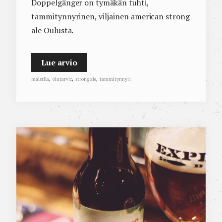
Doppelgänger on tymäkän tuhti,
tammitynnyrinen, viljainen american strong
ale Oulusta.
Lue arvio
maistila
,
olutarvio
,
strong ale
,
tammitynnyri