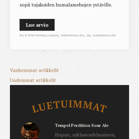
sopii tujakoiden humalamehujen ystäville.
Lue arvio
dry & bitter brewing company
,
hedelmäinen olut
,
ipa
,
tanskalainen olut
Artikkelien
Vanhemmat artikkelit
selaus
Uudemmat artikkelit
Luetuimmat
LUETUIMMAT
Tempel Perdition Sour Ale
Hapan, suklaavadelmainen,