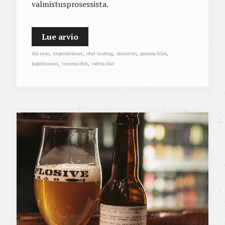
valmistusprosessista.
Lue arvio
ikii urso
,
imperial stout
,
olut-tasting
,
olutarvio
,
panimo hiisi
,
tapahtumat
,
tumma olut
,
vahva olut