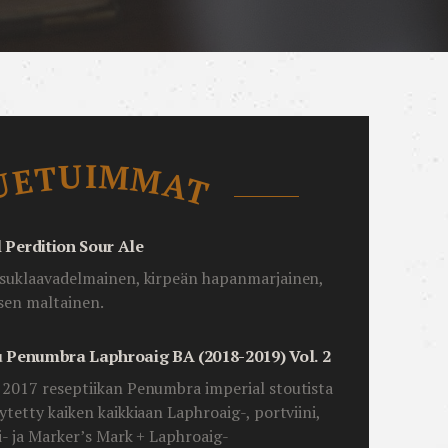
UETUIMMAT
Perdition Sour Ale
suklaavadelmainen, kirpeän hapanmarjainen,
sen maltainen.
u Penumbra Laphroaig BA (2018-2019) Vol. 2
2017 reseptiikan Penumbra imperial stoutista
ytetty kaiken kaikkiaan Laphroaig-, portviini,
i- ja Marker’s Mark + Laphroaig-