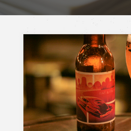
Fat
&
Fruity