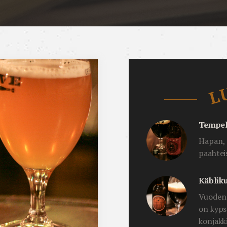
Luetuimmat
L
Tempel 
Hapan, 
paahtei
Käblik
Vuoden 
on kyps
konjakk