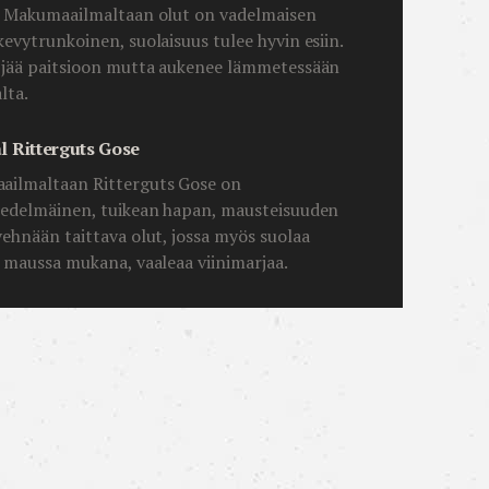
. Makumaailmaltaan olut on vadelmaisen
kevytrunkoinen, suolaisuus tulee hyvin esiin.
 jää paitsioon mutta aukenee lämmetessään
lta.
l Ritterguts Gose
ilmaltaan Ritterguts Gose on
hedelmäinen, tuikean hapan, mausteisuuden
vehnään taittava olut, jossa myös suolaa
i maussa mukana, vaaleaa viinimarjaa.