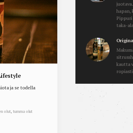
juotava
hapan, 
Pippuri
taka-ala
Origina
Makumaa
sitruss
kautta 
ropiast
ifestyle
iota ja se todella
en olut
,
tumma olut