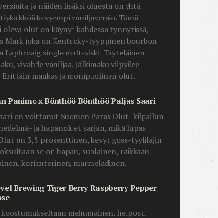
ersioita ja näiden lisäksi oluesta on yhtä
tiyksikköä kevyempi vaniljaversio. Tämä
ni oleva olut on käynyt kahdessa tynnyrissä,
s Mark joka on Kentucky-tyyppinen bourbon
ja Laphroaig single malt-viski. Täyteläinen
aku, vivahde vaniljaa. Jälkimaku viipyilee
. Erittäin maukas ja monipuolinen olut.
n Panimo x Bönthöö Bönthöö Paljas Saari
Saari on voittanut Suomen Paras Olut -kilpailun
 hedelmä- ja hapanoluet sarjan, mikä lupaa
 Olut on 3,5 prosenttinen, kevyt gose-tyylilajin
uoksultaan se on hapan, suolainen, raikkaan
ainen, korianterinen, marmeladinen.
evel Brewing Tiger Berry Raspberry Pepper
ose
 koostumukseltaan mehumainen, helposti