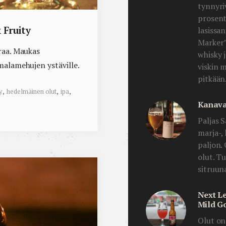
tynnyriv
prosent
 Fruity
lasissa
Marker’
raa. Maukas
whisky 
malamehujen ystäville.
viskin m
pitkään
y
,
hedelmäinen olut
,
ipa
,
Kanava
Paljas 
marja-,
paljon.
olut. T
sitruun
Next L
Mild G
Olut on