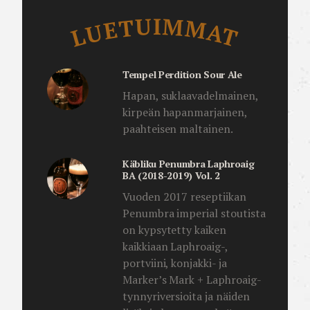
Luetuimmat
LUETUIMMAT
Tempel Perdition Sour Ale
Hapan, suklaavadelmainen,
kirpeän hapanmarjainen,
paahteisen maltainen.
Käbliku Penumbra Laphroaig
BA (2018-2019) Vol. 2
Vuoden 2017 reseptiikan
Penumbra imperial stoutista
on kypsytetty kaiken
kaikkiaan Laphroaig-,
portviini, konjakki- ja
Marker’s Mark + Laphroaig-
tynnyriversioita ja näiden