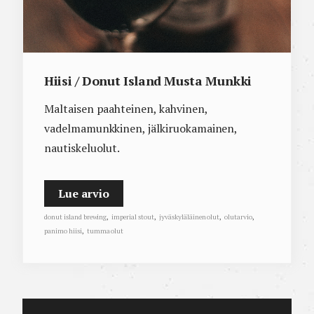
Hiisi / Donut Island Musta Munkki
Maltaisen paahteinen, kahvinen,
vadelmamunkkinen, jälkiruokamainen,
nautiskeluolut.
Lue arvio
donut island brewing
,
imperial stout
,
jyväskyläläinen olut
,
olutarvio
,
panimo hiisi
,
tumma olut