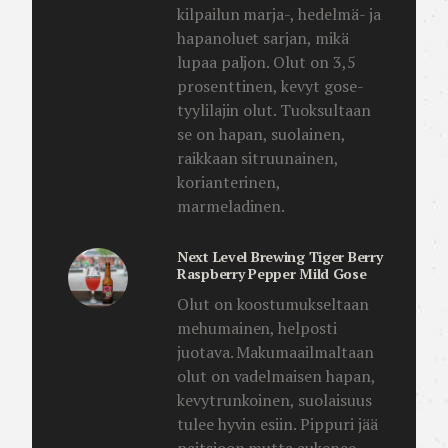
kilpailun marja-, hedelmä- ja
hapanoluet sarjan, mikä
lupaa paljon. Olut on 3,5
prosenttinen, kevyt gose-
tyylilajin olut. Tuoksultaan
se on hapan, suolainen,
raikkaan sitruunainen,
korianterinen,
marmeladinen.
Next Level Brewing Tiger Berry
Raspberry Pepper Mild Gose
Olut on koostumukseltaan
mehumainen, helposti
juotava. Makumaailmaltaan
olut on vadelmaisen hapan,
kevytrunkoinen, suolaisuus
tulee hyvin esiin. Pippuri jää
paitsioon mutta aukenee