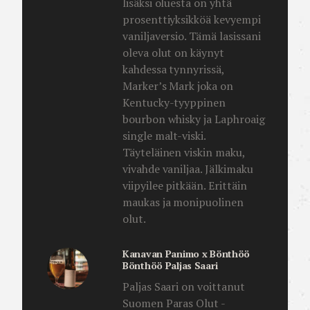
lisäksi oluesta on yhtä
prosenttiyksikköä kevyempi
vaniljaversio. Tämä lasissani
oleva olut on käynyt
kahdessa tynnyrissä,
Marker’s Mark joka on
Kentucky-tyyppinen
bourbon whisky ja Laphroaig
single malt-viski.
Täyteläinen viskin maku,
vivahde vaniljaa. Jälkimaku
viipyilee pitkään. Erittäin
maukas ja monipuolinen
olut.
Kanavan Panimo x Bönthöö
Bönthöö Paljas Saari
Paljas Saari on voittanut
Suomen Paras Olut -