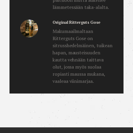
lämmetessään taka-alalta.
Original Ritterguts Gose
Makumaailmaltaan
Ritterguts Gose on
sitrusshedelmäinen, tuikean
hapan, mausteisuuden
kautta vehnään taittava
olut, jossa myös suolaa
ropiasti maussa mukana,
vaaleaa viinimarjaa.