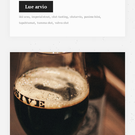
Lue arvio
ikii urso
,
imperial stout
,
olut-tasting
,
olutarvio
,
panimo hiisi
,
tapahtumat
,
tumma olut
,
vahva olut