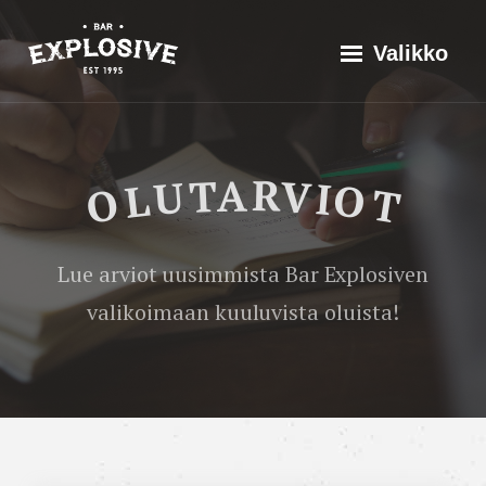
Siirry
Explosive Bar
Historia
Valikko
suoraan
Valikoima
sisältöön
Tapahtumat
Olutarviot
Hiisi
OLUTARVIOT
Ikii
Yhteistyössä
Urso
Ota yhteyttä
Lue arviot uusimmista Bar Explosiven
vuosikerta-
valikoimaan kuuluvista oluista!
arvio