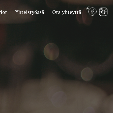
iot
Yhteistyössä
Ota yhteyttä