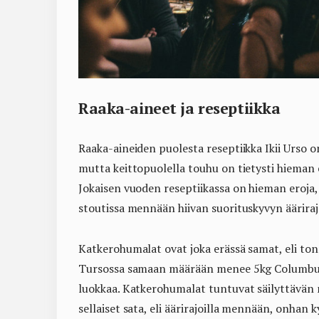
Raaka-aineet ja reseptiikka
Raaka-aineiden puolesta reseptiikka Ikii Urso on
mutta keittopuolella touhu on tietysti hieman e
Jokaisen vuoden reseptiikassa on hieman eroja,
stoutissa mennään hiivan suorituskyvyn äärirajo
Katkerohumalat ovat joka erässä samat, eli tonn
Tursossa samaan määrään menee 5kg Columbusta
luokkaa. Katkerohumalat tuntuvat säilyttävän 
sellaiset sata, eli äärirajoilla mennään, onha