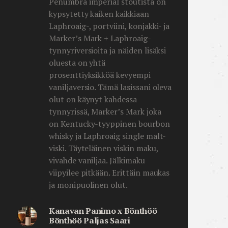
Penumbra imperial stoutista on
kypsytetty kaiken kaikkiaan
Laphroaig-, portviini, konjakki- ja
Marker’s Mark + Laphroaig-
tynnyriversioita ja näiden lisäksi
oluesta on yhtä
prosenttiyksikköä kevyempi
vaniljaversio. Tämä lasissani oleva
olut on käynyt kahdessa
tynnyrissä, Marker’s Mark joka
on Kentucky-tyyppinen bourbon
whisky ja Laphroaig single malt-
viski. Täyteläinen viskin maku,
vivahde vaniljaa. Jälkimaku
viipyilee pitkään. Erittäin maukas
ja monipuolinen olut.
Kanavan Panimo x Bönthöö
Bönthöö Paljas Saari