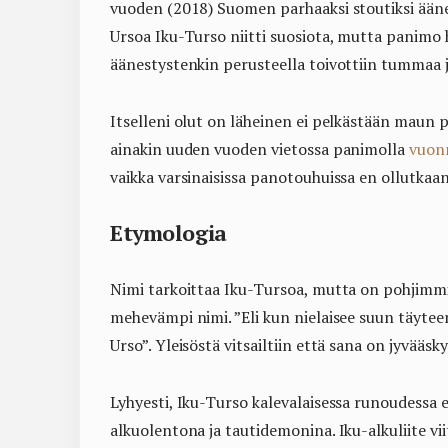
vuoden (2018) Suomen parhaaksi stoutiksi äänes
Ursoa Iku-Turso niitti suosiota, mutta panimo 
äänestystenkin perusteella toivottiin tummaa ja 
Itselleni olut on läheinen ei pelkästään maun 
ainakin uuden vuoden vietossa panimolla
vuon
vaikka varsinaisissa panotouhuissa en ollutkaan
Etymologia
Nimi tarkoittaa Iku-Tursoa, mutta on pohjimmi
mehevämpi nimi. ”Eli kun nielaisee suun täyteen 
Urso”. Yleisöstä vitsailtiin että sana on jyvääsk
Lyhyesti, Iku-Turso kalevalaisessa runoudessa es
alkuolentona ja tautidemonina. Iku-alkuliite vi