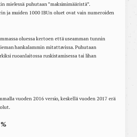
kin mielessä puhutaan ”maksimimääristä”.
rin ja muiden 1000 IBUn oluet ovat vain numeroiden
tummassa oluessa kertoen että useamman tunnin
n hieman hankalammin mitattavissa. Puhutaan
kiksi ruoanlaitossa ruskistamisessa tai lihan
semmalla vuoden 2016 versio, keskellä vuoden 2017 erä
olut.
11%