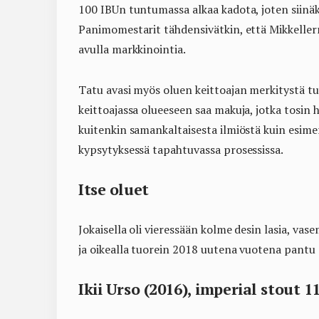
100 IBUn tuntumassa alkaa kadota, joten siinä
Panimomestarit tähdensivätkin, että Mikkeller
avulla markkinointia.
Tatu avasi myös oluen keittoajan merkitystä 
keittoajassa olueeseen saa makuja, jotka tosi
kuitenkin samankaltaisesta ilmiöstä kuin esimer
kypsytyksessä tapahtuvassa prosessissa.
Itse oluet
Jokaisella oli vieressään kolme desin lasia, va
ja oikealla tuorein 2018 uutena vuotena pantu 
Ikii Urso (2016), imperial stout 