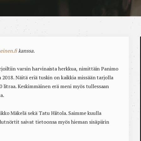
einen.fi
kanssa.
rjoiltiin varsin harvinaista herkkua, nimittäin Panimo
ja 2018. Näitä eriä tuskin on kaikkia missään tarjolla
000 litraa. Keskimmäinen erä meni myös tullessaan
a.
 Mikko Mäkelä sekä Tatu Hiitola. Saimme kuulla
olutnörtit saivat tietoonsa myös hieman sisäpiirin