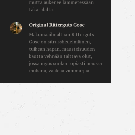
mutta aukenee lämmetessään
taka-alalta.
Original Ritterguts Gose
Makumaailmaltaan Ritterguts
Gose on sitrusshedelmäinen,
tuikean hapan, mausteisuuden
kautta vehnään taittava olut,
jossa myös suolaa ropiasti maussa
mukana, vaaleaa viinimarjaa.