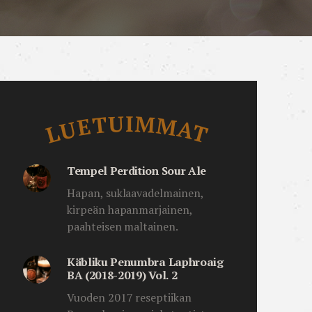
Luetuimmat
LUETUIMMAT
Tempel Perdition Sour Ale
Hapan, suklaavadelmainen,
kirpeän hapanmarjainen,
paahteisen maltainen.
Käbliku Penumbra Laphroaig
BA (2018-2019) Vol. 2
Vuoden 2017 reseptiikan