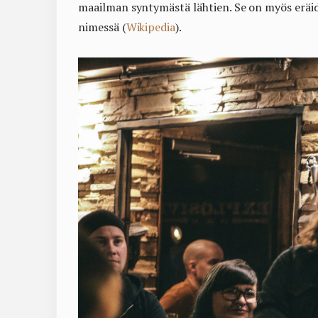
maailman syntymästä lähtien. Se on myös eräi
nimessä (
Wikipedia
).