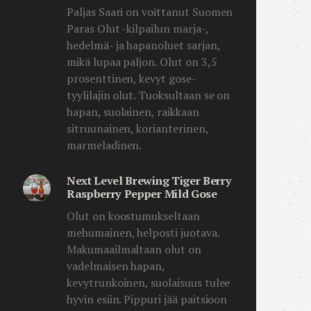
Paljas Saari on voittanut Suomen
Paras Olut -kilpailun marja-,
hedelmä- ja hapanoluet sarjan,
mikä lupaa paljon. Olut on 3,5
prosenttinen, kevyt gose-
tyylilajin olut. Tuoksultaan se on
hapan, suolainen, raikkaan
sitruunainen, korianterinen,
marmeladinen.
Next Level Brewing Tiger Berry
Raspberry Pepper Mild Gose
Olut on koostumukseltaan
mehumainen, helposti juotava.
Makumaailmaltaan olut on
vadelmaisen hapan,
kevytrunkoinen, suolaisuus tulee
hyvin esiin. Pippuri jää paitsioon