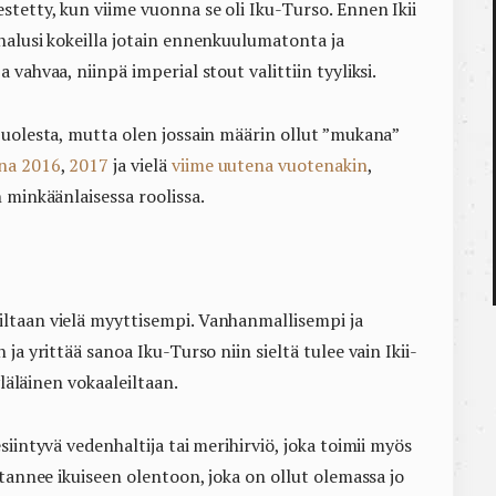
tetty, kun viime vuonna se oli Iku-Turso. Ennen Ikii
halusi kokeilla jotain ennenkuulumatonta ja
vahvaa, niinpä imperial stout valittiin tyyliksi.
puolesta, mutta olen jossain määrin ollut ”mukana”
na 2016
,
2017
ja vielä
viime uutena vuotenakin
,
 minkäänlaisessa roolissa.
ltaan vielä myyttisempi. Vanhanmallisempi ja
ja yrittää sanoa Iku-Turso niin sieltä tulee vain Ikii-
yläläinen vokaaleiltaan.
iintyvä vedenhaltija tai merihirviö, joka toimii myös
itannee ikuiseen olentoon, joka on ollut olemassa jo