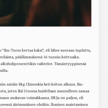
 ”Iku-Turso kertaa kaksi”, eli lähes suoraan tuplattu,
rilaista, päällimmäisenä 16 tunnin keittoaika.
 alkoholiprosenttikin vaihtelee. Tämäntyyppisessä
illa.
in satsiin 8kg Chinookia heti keiton alkuun. Iku-
, joten Ikii Ursossa huidellaan suunnilleen samaa
maun mukavan voimakkaana. IBUja on paljon, eli
n kyseessä äärimmäinen olutkin. Ihmisen maistaminen