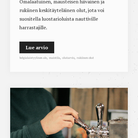
Omalaatuinen, mausteisen hiivainen ja
rukiinen keskitäyteläinen olut, jota voi
suositella luostarioluista nauttiville
harrastajille.
Lue arvio
belgialaistyylinen ale
,
maistila
,
olutarvio
,
rukiinen olut