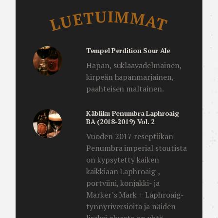
Luetuimmat
LUETUIMMAT
Tempel Perdition Sour Ale
Hapan, suklaavadelmainen,
kirpeän hapanmarjainen,
paahteisen maltainen.
Käbliku Penumbra Laphroaig
BA (2018-2019) Vol. 2
Vuoden 2017 reseptiikan
Penumbra imperial stoutista
on kypsytetty kaiken
kaikkiaan Laphroaig-,
portviini, konjakki- ja
Marker’s Mark + Laphroaig-
tynnyriversioita ja näiden
lisäksi oluesta on yhtä