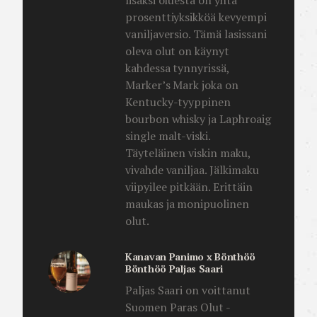
prosenttiyksikköä kevyempi
vaniljaversio. Tämä lasissani
oleva olut on käynyt
kahdessa tynnyrissä,
Marker’s Mark joka on
Kentucky-tyyppinen
bourbon whisky ja Laphroaig
single malt-viski.
Täyteläinen viskin maku,
vivahde vaniljaa. Jälkimaku
viipyilee pitkään. Erittäin
maukas ja monipuolinen
olut.
Kanavan Panimo x Bönthöö
Bönthöö Paljas Saari
Paljas Saari on voittanut
Suomen Paras Olut -