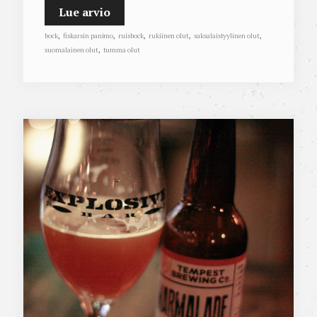
Lue arvio
bock
,
fiskarsin panimo
,
ruisbock
,
rukiinen olut
,
saksalaistyylinen olut
,
suomalainen olut
,
tumma olut