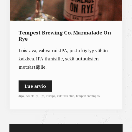
Tempest Brewing Co. Marmalade On
Rye
Loistava, vahva ruisIPA, josta löytyy vähän
kaikkea. IPA-ihmisille, sekä uutuuksien
metsästäjille.
Lue arvio
dipa
,
double ipa
,
ipa
,
ruisipa
,
rukiinen olut
,
tempest brewing co.