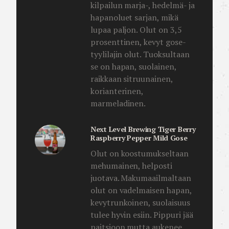
kilpailun marja-, hedelmä- ja
hapanoluet sarjan, mikä
lupaa paljon. Olut on 3,5
prosenttinen, kevyt gose-
tyylilajin olut. Tuoksultaan
se on hapan, suolainen,
raikkaan sitruunainen,
korianterinen,
marmeladinen.
Next Level Brewing Tiger Berry
Raspberry Pepper Mild Gose
Olut on koostumukseltaan
mehumainen, helposti
juotava. Makumaailmaltaan
olut on vadelmaisen hapan,
kevytrunkoinen, suolaisuus
tulee hyvin esiin. Pippuri jää
paitsioon mutta aukenee