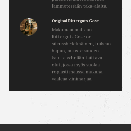
lämmetessään taka-alalta.
Original Ritterguts Gose
Makumaailmaltaan
Ritterguts Gose on
sitrusshedelmäinen, tuikean
hapan, mausteisuuden
kautta vehnään taittava
olut, jossa myös suolaa
ropiasti maussa mukana,
vaaleaa viinimarjaa.