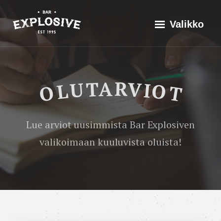
Siirry
Explosive Bar
Historia
Valikko
suoraan
Valikoima
sisältöön
Tapahtumat
Olutarviot
Maistila
OLUTARVIOT
Leiskaus
Yhteistyössä
–
Ota yhteyttä
Lue arviot uusimmista Bar Explosiven
Belgityylinen
valikoimaan kuuluvista oluista!
ruisolut