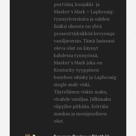
portviini, konjakki- ja
Marker’s Mark + Laphroaig-
tynnyriversioita ja näiden
lisäksi oluesta on yhtä
prosenttiyksikköä kevyempi
vaniljaversio. Tämä lasissani
oleva olut on käynyt
kahdessa tynnyrissä,
Marker’s Mark joka on
Kentucky-tyyppinen
bourbon whisky ja Laphroaig
single malt-viski.
Täyteläinen viskin maku,
vivahde vaniljaa. Jälkimaku
viipyilee pitkään. Erittäin
maukas ja monipuolinen
olut.