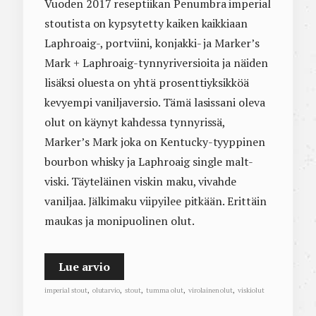
Vuoden 2017 reseptiikan Penumbra imperial
stoutista on kypsytetty kaiken kaikkiaan
Laphroaig-, portviini, konjakki- ja Marker’s
Mark + Laphroaig-tynnyriversioita ja näiden
lisäksi oluesta on yhtä prosenttiyksikköä
kevyempi vaniljaversio. Tämä lasissani oleva
olut on käynyt kahdessa tynnyrissä,
Marker’s Mark joka on Kentucky-tyyppinen
bourbon whisky ja Laphroaig single malt-
viski. Täyteläinen viskin maku, vivahde
vaniljaa. Jälkimaku viipyilee pitkään. Erittäin
maukas ja monipuolinen olut.
Lue arvio
imperial stout
,
olutarvio
,
stout
,
tumma olut
,
virolainen olut
,
viskiolut