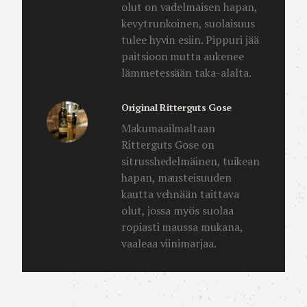
olut on vadelmaisen hapan,
kevytrunkoinen, suolaisuus
tulee hyvin esiin. Pippuri jää
paitsioon mutta aukenee
lämmetessään taka-alalta.
Original Ritterguts Gose
Makumaailmaltaan
Ritterguts Gose on
sitrusshedelmäinen, tuikean
hapan, mausteisuuden
kautta vehnään taittava
olut, jossa myös suolaa
ropiasti maussa mukana,
vaaleaa viinimarjaa.