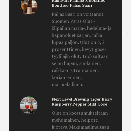
Kanavan Panimo x Bönthöö
Bönthöö Paljas Saari
Paljas Saari on voittanut
Suomen Paras Olut -
kilpailun marja-, hedelmä- ja
hapanoluet sarjan, mikä
lupaa paljon. Olut on 3,5
prosenttinen, kevyt gose-
tyylilajin olut. Tuoksultaan
se on hapan, suolainen,
raikkaan sitruunainen,
korianterinen,
marmeladinen.
Next Level Brewing Tiger Berry
Raspberry Pepper Mild Gose
Olut on koostumukseltaan
mehumainen, helposti
juotava. Makumaailmaltaan