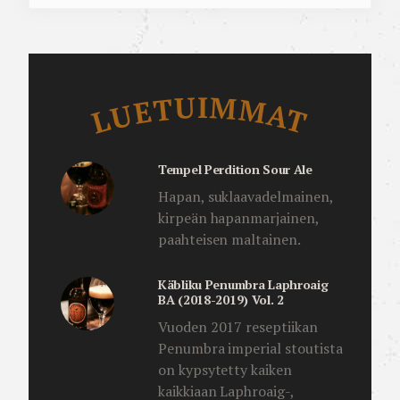
Luetuimmat
LUETUIMMAT
Tempel Perdition Sour Ale
Hapan, suklaavadelmainen,
kirpeän hapanmarjainen,
paahteisen maltainen.
Käbliku Penumbra Laphroaig
BA (2018-2019) Vol. 2
Vuoden 2017 reseptiikan
Penumbra imperial stoutista
on kypsytetty kaiken
kaikkiaan Laphroaig-,