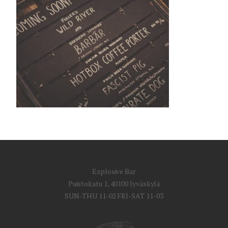
Explosive Bar
Puistokatu 1, 40100 Jyväskylä
SUN-THU 11-02 FRI-SAT 11-03