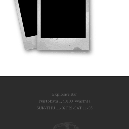
Explosive Bar
Puistokatu 1, 40100 Jyväskylä
SUN-THU 11-02 FRI-SAT 11-03