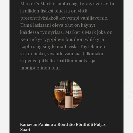
Marker’s Mark + Laphroaig-tynnyriversioita
ja näiden lisäksi oluesta on yhtä
prosenttiyksikköä kevyempi vaniljaversio.
Tämä lasissani oleva olut on käynyt
kahdessa tynnyrissä, Marker’s Mark joka on
Kentucky-tyyppinen bourbon whisky ja
Laphroaig single malt-viski. Täyteläinen
viskin maku, vivahde vaniljaa. Jälkimaku
viipyilee pitkään. Erittäin maukas ja
monipuolinen olut.
Kanavan Panimo x Bönthöö Bönthöö Paljas
Saari