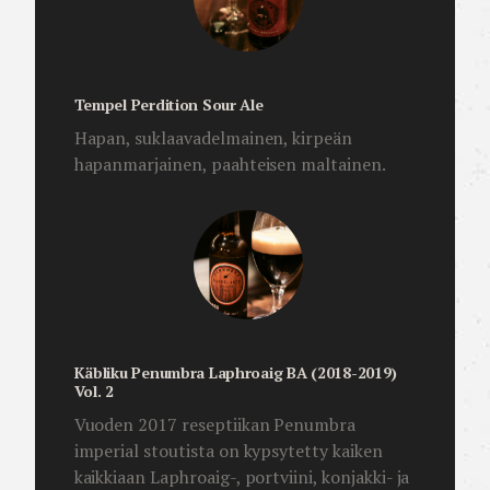
Tempel Perdition Sour Ale
Hapan, suklaavadelmainen, kirpeän
hapanmarjainen, paahteisen maltainen.
Käbliku Penumbra Laphroaig BA (2018-2019)
Vol. 2
Vuoden 2017 reseptiikan Penumbra
imperial stoutista on kypsytetty kaiken
kaikkiaan Laphroaig-, portviini, konjakki- ja