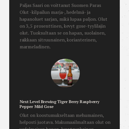
Paljas Saari on voittanut Suomen Paras
Olut -kilpailun marja-, hedelmä- ja
hapanoluet sarjan, mikä lupaa paljon. Olut
on 3,5 prosenttinen, kevyt gose-tyylilajin
olut. Tuoksultaan se on hapan, suolainen,
raikkaan sitruunainen, korianterinen,
marmeladinen.
Next Level Brewing Tiger Berry Raspberry
Pepper Mild Gose
Olut on koostumukseltaan mehumainen,
helposti juotava. Makumaailmaltaan olut on