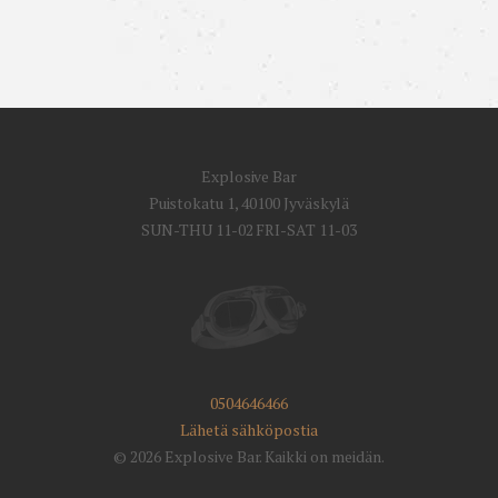
Explosive Bar
Puistokatu 1, 40100 Jyväskylä
SUN-THU 11-02 FRI-SAT 11-03
0504646466
Lähetä sähköpostia
© 2026 Explosive Bar. Kaikki on meidän.