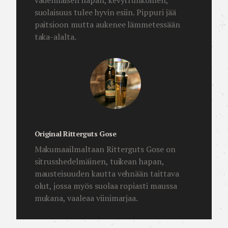
vadelmaisen hapan, kevytrunkoinen,
suolaisuus tulee hyvin esiin. Pippuri jää
paitsioon mutta aukenee lämmetessään
taka-alalta.
Original Ritterguts Gose
Makumaailmaltaan Ritterguts Gose on
sitrusshedelmäinen, tuikean hapan,
mausteisuuden kautta vehnään taittava
olut, jossa myös suolaa ropiasti maussa
mukana, vaaleaa viinimarjaa.