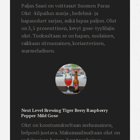
Paljas Saari on voittanut Suomen Paras
Olut -kilpailun marja-, hedelmä- ja
hapanoluet sarjan, mikä lupaa paljon. Olut
on 3,5 prosenttinen, kevyt gose-tyylilajin
olut. Tuoksultaan se on hapan, suolainen,
raikkaan sitruunainen, korianterinen,
marmeladinen.
Next Level Brewing Tiger Berry Raspberry
Pepper Mild Gose
Olut on koostumukseltaan mehumainen,
helposti juotava. Makumaailmaltaan olut on