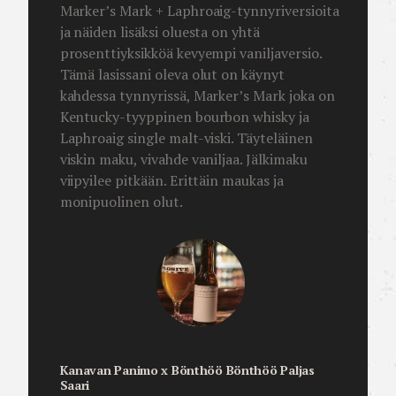
Marker’s Mark + Laphroaig-tynnyriversioita
ja näiden lisäksi oluesta on yhtä
prosenttiyksikköä kevyempi vaniljaversio.
Tämä lasissani oleva olut on käynyt
kahdessa tynnyrissä, Marker’s Mark joka on
Kentucky-tyyppinen bourbon whisky ja
Laphroaig single malt-viski. Täyteläinen
viskin maku, vivahde vaniljaa. Jälkimaku
viipyilee pitkään. Erittäin maukas ja
monipuolinen olut.
Kanavan Panimo x Bönthöö Bönthöö Paljas
Saari