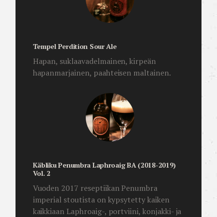
Tempel Perdition Sour Ale
Hapan, suklaavadelmainen, kirpeän
hapanmarjainen, paahteisen maltainen.
Käbliku Penumbra Laphroaig BA (2018-2019)
Vol. 2
Vuoden 2017 reseptiikan Penumbra
imperial stoutista on kypsytetty kaiken
kaikkiaan Laphroaig-, portviini, konjakki- ja