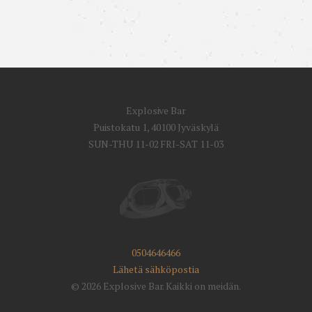
Explosive Bar
Puistokatu 1, 40100 Jyväskylä
SUN-THU 11-02 FRI-SAT 11-03
0504646466
Lähetä sähköpostia
© 2026 Explosive Bar. Kaikki on meidän.