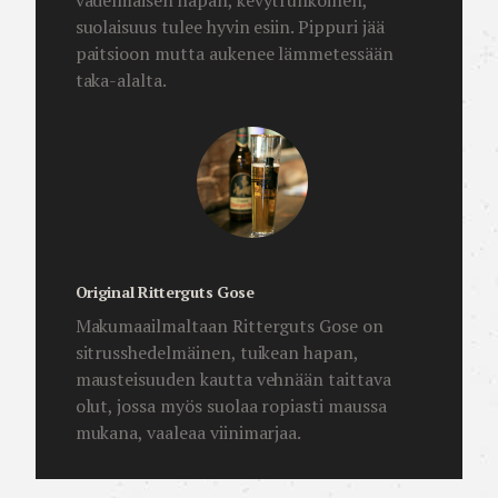
vadelmaisen hapan, kevytrunkoinen,
suolaisuus tulee hyvin esiin. Pippuri jää
paitsioon mutta aukenee lämmetessään
taka-alalta.
Original Ritterguts Gose
Makumaailmaltaan Ritterguts Gose on
sitrusshedelmäinen, tuikean hapan,
mausteisuuden kautta vehnään taittava
olut, jossa myös suolaa ropiasti maussa
mukana, vaaleaa viinimarjaa.