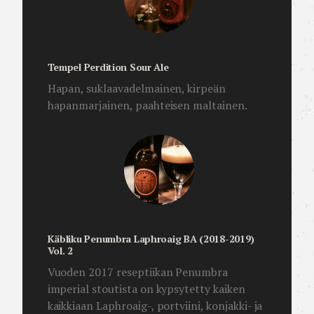
Tempel Perdition Sour Ale
Hapan, suklaavadelmainen, kirpeän
hapanmarjainen, paahteisen maltainen.
Käbliku Penumbra Laphroaig BA (2018-2019)
Vol. 2
Vuoden 2017 reseptiikan Penumbra
imperial stoutista on kypsytetty kaiken
kaikkiaan Laphroaig-, portviini, konjakki- ja