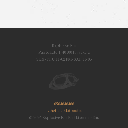
Explosive Bar
Puistokatu 1, 40100 Jyväskylä
SUN-THU 11-02 FRI-SAT 11-03
0504646466
Lähetä sähköpostia
© 2026 Explosive Bar. Kaikki on meidän.