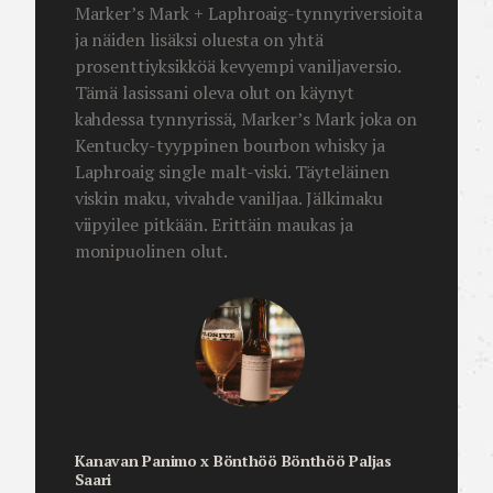
Marker’s Mark + Laphroaig-tynnyriversioita
ja näiden lisäksi oluesta on yhtä
prosenttiyksikköä kevyempi vaniljaversio.
Tämä lasissani oleva olut on käynyt
kahdessa tynnyrissä, Marker’s Mark joka on
Kentucky-tyyppinen bourbon whisky ja
Laphroaig single malt-viski. Täyteläinen
viskin maku, vivahde vaniljaa. Jälkimaku
viipyilee pitkään. Erittäin maukas ja
monipuolinen olut.
Kanavan Panimo x Bönthöö Bönthöö Paljas
Saari