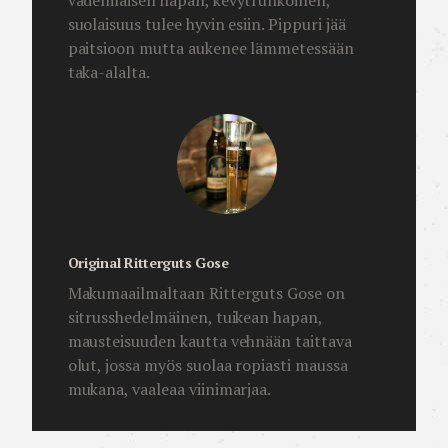
vadelmaisen hapan, kevytrunkoinen,
suolaisuus tulee hyvin esiin. Pippuri jää
paitsioon mutta aukenee lämmetessään
taka-alalta.
Original Ritterguts Gose
Makumaailmaltaan Ritterguts Gose on
sitrusshedelmäinen, tuikean hapan,
mausteisuuden kautta vehnään taittava
olut, jossa myös suolaa ropiasti maussa
mukana, vaaleaa viinimarjaa.