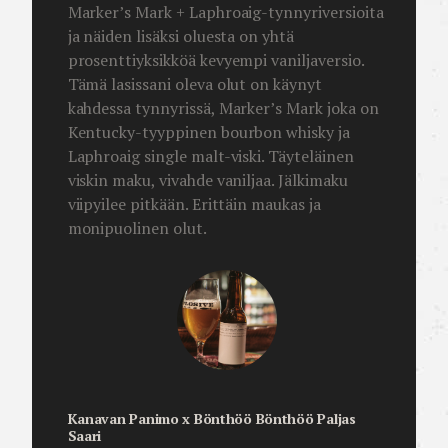
Marker’s Mark + Laphroaig-tynnyriversioita
ja näiden lisäksi oluesta on yhtä
prosenttiyksikköä kevyempi vaniljaversio.
Tämä lasissani oleva olut on käynyt
kahdessa tynnyrissä, Marker’s Mark joka on
Kentucky-tyyppinen bourbon whisky ja
Laphroaig single malt-viski. Täyteläinen
viskin maku, vivahde vaniljaa. Jälkimaku
viipyilee pitkään. Erittäin maukas ja
monipuolinen olut.
Kanavan Panimo x Bönthöö Bönthöö Paljas
Saari