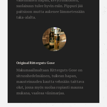
vadelmaisen hapan, kevytrunkoinen,
suolaisuus tulee hyvin esiin. Pippuri jää
paitsioon mutta aukenee lämmetessään
taka-alalta.
Original Ritterguts Gose
Makumaailmaltaan Ritterguts Gose on
sitrusshedelmäinen, tuikean hapan,
mausteisuuden kautta vehnään taittava
olut, jossa myös suolaa ropiasti maussa
mukana, vaaleaa viinimarjaa.