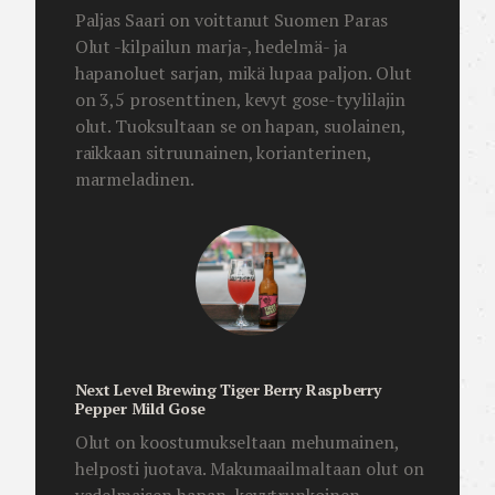
Paljas Saari on voittanut Suomen Paras
Olut -kilpailun marja-, hedelmä- ja
hapanoluet sarjan, mikä lupaa paljon. Olut
on 3,5 prosenttinen, kevyt gose-tyylilajin
olut. Tuoksultaan se on hapan, suolainen,
raikkaan sitruunainen, korianterinen,
marmeladinen.
Next Level Brewing Tiger Berry Raspberry
Pepper Mild Gose
Olut on koostumukseltaan mehumainen,
helposti juotava. Makumaailmaltaan olut on