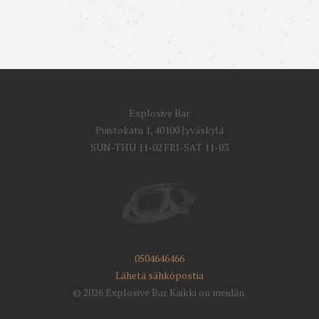
Explosive Bar
Puistokatu 1, 40100 Jyväskylä
SUN-THU 11-02 FRI-SAT 11-03
0504646466
Lähetä sähköpostia
© 2026 Explosive Bar. Kaikki on meidän.