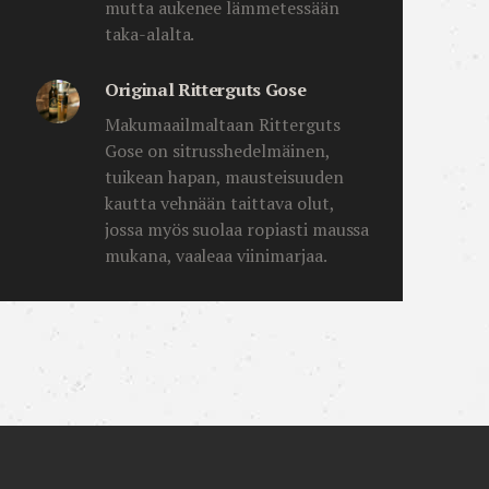
mutta aukenee lämmetessään
taka-alalta.
Original Ritterguts Gose
Makumaailmaltaan Ritterguts
Gose on sitrusshedelmäinen,
tuikean hapan, mausteisuuden
kautta vehnään taittava olut,
jossa myös suolaa ropiasti maussa
mukana, vaaleaa viinimarjaa.