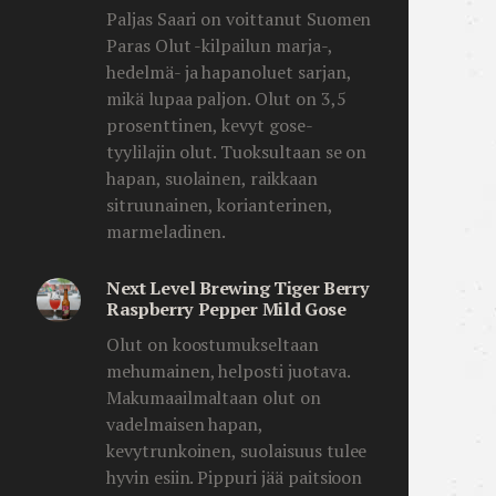
Paljas Saari on voittanut Suomen
Paras Olut -kilpailun marja-,
hedelmä- ja hapanoluet sarjan,
mikä lupaa paljon. Olut on 3,5
prosenttinen, kevyt gose-
tyylilajin olut. Tuoksultaan se on
hapan, suolainen, raikkaan
sitruunainen, korianterinen,
marmeladinen.
Next Level Brewing Tiger Berry
Raspberry Pepper Mild Gose
Olut on koostumukseltaan
mehumainen, helposti juotava.
Makumaailmaltaan olut on
vadelmaisen hapan,
kevytrunkoinen, suolaisuus tulee
hyvin esiin. Pippuri jää paitsioon