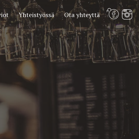
iot
Yhteistyössä
Ota yhteyttä