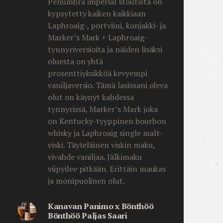
Penumbra imperial stoutista on
kypsytetty kaiken kaikkiaan
Laphroaig-, portviini, konjakki- ja
Marker’s Mark + Laphroaig-
tynnyriversioita ja näiden lisäksi
oluesta on yhtä
prosenttiyksikköä kevyempi
vaniljaversio. Tämä lasissani oleva
olut on käynyt kahdessa
tynnyrissä, Marker’s Mark joka
on Kentucky-tyyppinen bourbon
whisky ja Laphroaig single malt-
viski. Täyteläinen viskin maku,
vivahde vaniljaa. Jälkimaku
viipyilee pitkään. Erittäin maukas
ja monipuolinen olut.
Kanavan Panimo x Bönthöö
Bönthöö Paljas Saari