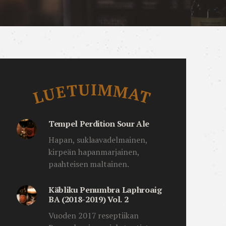
Luetuimmat
LUETUIMMAT
Tempel Perdition Sour Ale
Hapan, suklaavadelmainen,
kirpeän hapanmarjainen,
paahteisen maltainen.
Käbliku Penumbra Laphroaig
BA (2018-2019) Vol. 2
Vuoden 2017 reseptiikan