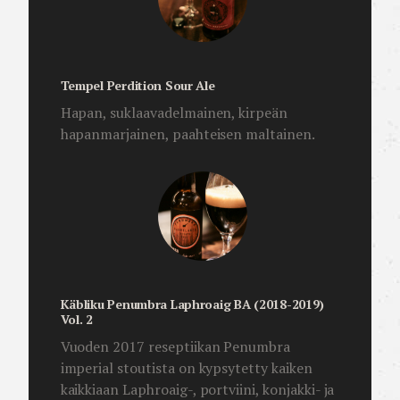
Tempel Perdition Sour Ale
Hapan, suklaavadelmainen, kirpeän
hapanmarjainen, paahteisen maltainen.
Käbliku Penumbra Laphroaig BA (2018-2019)
Vol. 2
Vuoden 2017 reseptiikan Penumbra
imperial stoutista on kypsytetty kaiken
kaikkiaan Laphroaig-, portviini, konjakki- ja