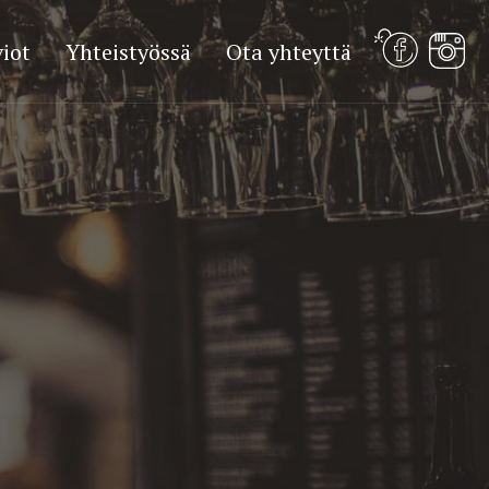
iot
Yhteistyössä
Ota yhteyttä