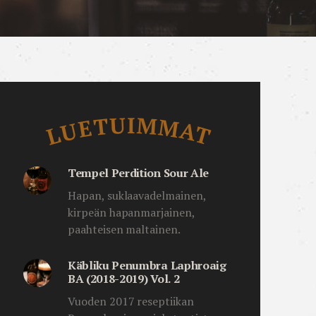
Luetuimmat
LUETUIMMAT
Tempel Perdition Sour Ale
Hapan, suklaavadelmainen,
kirpeän hapanmarjainen,
paahteisen maltainen.
Käbliku Penumbra Laphroaig
BA (2018-2019) Vol. 2
Vuoden 2017 reseptiikan