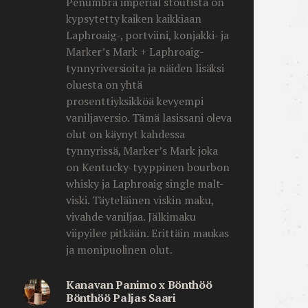
Penumbra imperial stoutista on
kypsytetty kaiken kaikkiaan
Laphroaig-, portviini, konjakki- ja
Marker’s Mark + Laphroaig-
tynnyriversioita ja näiden lisäksi
oluesta on yhtä
prosenttiyksikköä kevyempi
vaniljaversio. Tämä lasissani oleva
olut on käynyt kahdessa
tynnyrissä, Marker’s Mark joka
on Kentucky-tyyppinen bourbon
whisky ja Laphroaig single malt-
viski. Täyteläinen viskin maku,
vivahde vaniljaa. Jälkimaku
viipyilee pitkään. Erittäin maukas
ja monipuolinen olut.
Kanavan Panimo x Bönthöö
Bönthöö Paljas Saari