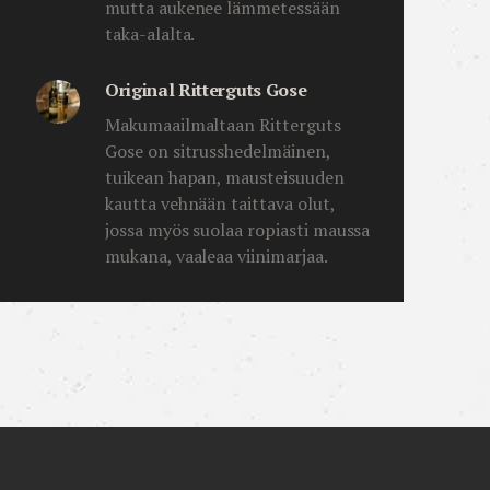
mutta aukenee lämmetessään
taka-alalta.
Original Ritterguts Gose
Makumaailmaltaan Ritterguts
Gose on sitrusshedelmäinen,
tuikean hapan, mausteisuuden
kautta vehnään taittava olut,
jossa myös suolaa ropiasti maussa
mukana, vaaleaa viinimarjaa.