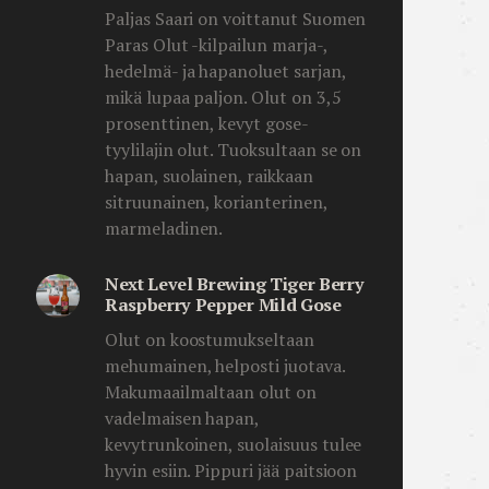
Paljas Saari on voittanut Suomen
Paras Olut -kilpailun marja-,
hedelmä- ja hapanoluet sarjan,
mikä lupaa paljon. Olut on 3,5
prosenttinen, kevyt gose-
tyylilajin olut. Tuoksultaan se on
hapan, suolainen, raikkaan
sitruunainen, korianterinen,
marmeladinen.
Next Level Brewing Tiger Berry
Raspberry Pepper Mild Gose
Olut on koostumukseltaan
mehumainen, helposti juotava.
Makumaailmaltaan olut on
vadelmaisen hapan,
kevytrunkoinen, suolaisuus tulee
hyvin esiin. Pippuri jää paitsioon