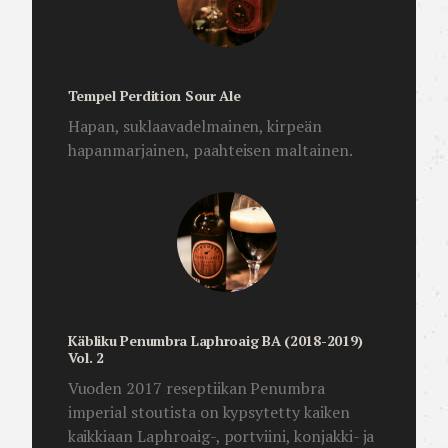
Tempel Perdition Sour Ale
Hapan, suklaavadelmainen, kirpeän
hapanmarjainen, paahteisen maltainen.
Käbliku Penumbra Laphroaig BA (2018-2019)
Vol. 2
Vuoden 2017 reseptiikan Penumbra
imperial stoutista on kypsytetty kaiken
kaikkiaan Laphroaig-, portviini, konjakki- ja