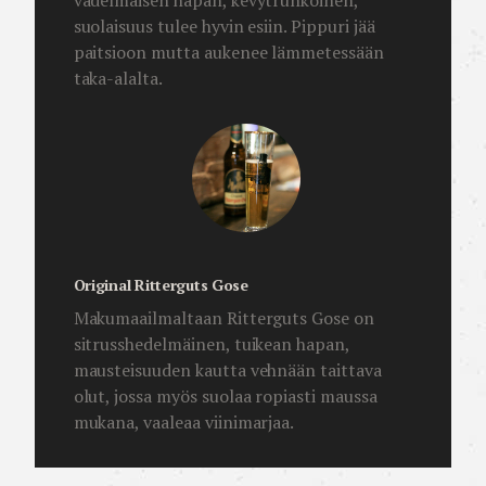
vadelmaisen hapan, kevytrunkoinen,
suolaisuus tulee hyvin esiin. Pippuri jää
paitsioon mutta aukenee lämmetessään
taka-alalta.
Original Ritterguts Gose
Makumaailmaltaan Ritterguts Gose on
sitrusshedelmäinen, tuikean hapan,
mausteisuuden kautta vehnään taittava
olut, jossa myös suolaa ropiasti maussa
mukana, vaaleaa viinimarjaa.