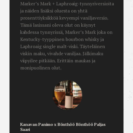
Marker’s Mark + Laphroaig-tynnyriversioita
ja näiden lisäksi oluesta on yhtä
prosenttiyksikköä kevyempi vaniljaversio.
Tämä lasissani oleva olut on käynyt
kahdessa tynnyrissä, Marker’s Mark joka on
Kentucky-tyyppinen bourbon whisky ja
Laphroaig single malt-viski. Täyteläinen
viskin maku, vivahde vaniljaa. Jälkimaku
viipyilee pitkään. Erittäin maukas ja
monipuolinen olut.
Kanavan Panimo x Bönthöö Bönthöö Paljas
Saari