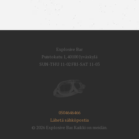
Explosive Bar
Puistokatu 1, 40100 Jyväskylä
SUN-THU 11-02 FRI-SAT 11-03
0504646466
Lähetä sähköpostia
© 2026 Explosive Bar. Kaikki on meidän.