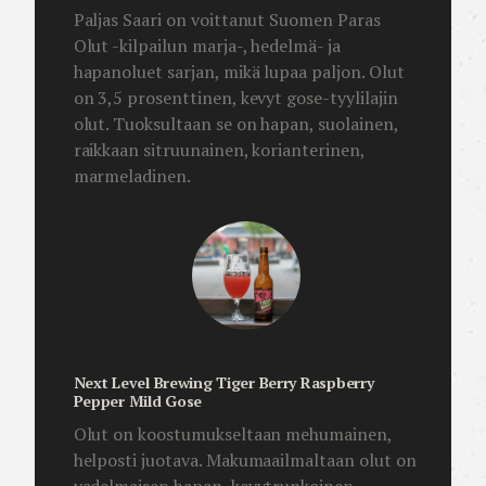
Paljas Saari on voittanut Suomen Paras
Olut -kilpailun marja-, hedelmä- ja
hapanoluet sarjan, mikä lupaa paljon. Olut
on 3,5 prosenttinen, kevyt gose-tyylilajin
olut. Tuoksultaan se on hapan, suolainen,
raikkaan sitruunainen, korianterinen,
marmeladinen.
Next Level Brewing Tiger Berry Raspberry
Pepper Mild Gose
Olut on koostumukseltaan mehumainen,
helposti juotava. Makumaailmaltaan olut on