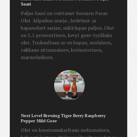
Saari
Paljas Saari on voittanut Suomen Paras
Olut -kilpailun marja-, hedelmä- ja
hapanoluet sarjan, mikä lupaa paljon. Olut
on 3,5 prosenttinen, kevyt gose-tyylilajin
olut. Tuoksultaan se on hapan, suolainen,
raikkaan sitruunainen, korianterinen,
marmeladinen.
Next Level Brewing Tiger Berry Raspberry
Pepper Mild Gose
Olut on koostumukseltaan mehumainen,