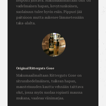
helposti juotava. Makumaailmaltaan olut on
vadelmaisen hapan, kevytrunkoinen,
suolaisuus tulee hyvin esiin. Pippuri jää
paitsioon mutta aukenee lämmetessään
taka-alalta.
Original Ritterguts Gose
Makumaailmaltaan Ritterguts Gose on
sitrusshedelmäinen, tuikean hapan,
mausteisuuden kautta vehnään taittava
olut, jossa myös suolaa ropiasti maussa
mukana, vaaleaa viinimarjaa.