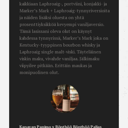
kaikkiaan Laphroaig-, portviini, konjakki- ja
Marker’s Mark + Laphroaig-tynnyriversioita
ja näiden lisäksi oluesta on yhtä
prosenttiyksikköä kevyempi vaniljaversio.
Tämä lasissani oleva olut on käynyt
kahdessa tynnyrissä, Marker’s Mark joka on
Kentucky-tyyppinen bourbon whisky ja
Laphroaig single malt-viski. Täyteläinen
viskin maku, vivahde vaniljaa. Jälkimaku
viipyilee pitkään. Erittäin maukas ja
monipuolinen olut.
Kanavan Panimo x Bönthöö Bönthöö Paljas