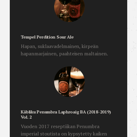
Tempel Perdition Sour Ale
Hapan, suklaavadelmainen, kirpeän
hapanmarjainen, paahteisen maltainen.
Käbliku Penumbra Laphroaig BA (2018-2019)
Vol. 2
Vuoden 2017 reseptiikan Penumbra
imperial stoutista on kypsytetty kaiken