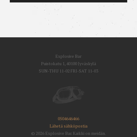
Explosive Bar
Puistokatu 1, 40100 Jyväskylä
SUN-THU 11-02 FRI-SAT 11-03
0504646466
Lähetä sähköpostia
© 2026 Explosive Bar. Kaikki on meidän.