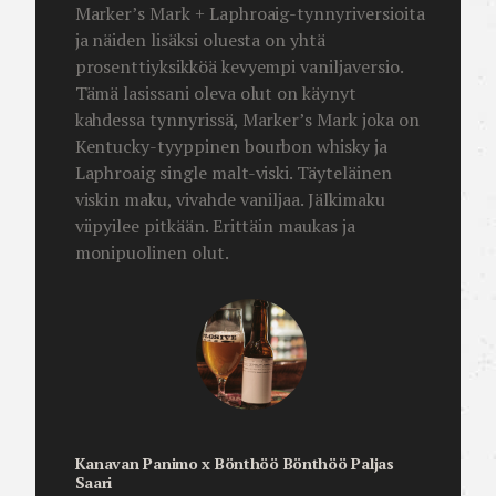
Marker’s Mark + Laphroaig-tynnyriversioita
ja näiden lisäksi oluesta on yhtä
prosenttiyksikköä kevyempi vaniljaversio.
Tämä lasissani oleva olut on käynyt
kahdessa tynnyrissä, Marker’s Mark joka on
Kentucky-tyyppinen bourbon whisky ja
Laphroaig single malt-viski. Täyteläinen
viskin maku, vivahde vaniljaa. Jälkimaku
viipyilee pitkään. Erittäin maukas ja
monipuolinen olut.
Kanavan Panimo x Bönthöö Bönthöö Paljas
Saari