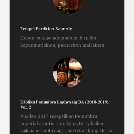
Tempel Perdition Sour Ale
Hapan, suklaavadelmainen, kirpeän
hapanmarjainen, paahteisen maltainen.
Käbliku Penumbra Laphroaig BA (2018-2019)
Vol. 2
Vuoden 2017 reseptiikan Penumbra
imperial stoutista on kypsytetty kaiken
kaikkiaan Laphroaig-, portviini, konjakki- ja