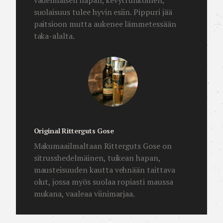
vadelmaisen hapan, kevytrunkoinen,
suolaisuus tulee hyvin esiin. Pippuri jää
paitsioon mutta aukenee lämmetessään
taka-alalta.
Original Ritterguts Gose
Makumaailmaltaan Ritterguts Gose on
sitrusshedelmäinen, tuikean hapan,
mausteisuuden kautta vehnään taittava
olut, jossa myös suolaa ropiasti maussa
mukana, vaaleaa viinimarjaa.