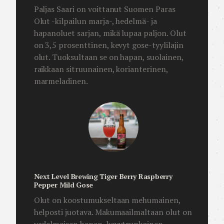
Paljas Saari on voittanut Suomen Paras
Olut -kilpailun marja-, hedelmä- ja
hapanoluet sarjan, mikä lupaa paljon. Olut
on 3,5 prosenttinen, kevyt gose-tyylilajin
olut. Tuoksultaan se on hapan, suolainen,
raikkaan sitruunainen, korianterinen,
marmeladinen.
Next Level Brewing Tiger Berry Raspberry
Pepper Mild Gose
Olut on koostumukseltaan mehumainen,
helposti juotava. Makumaailmaltaan olut on