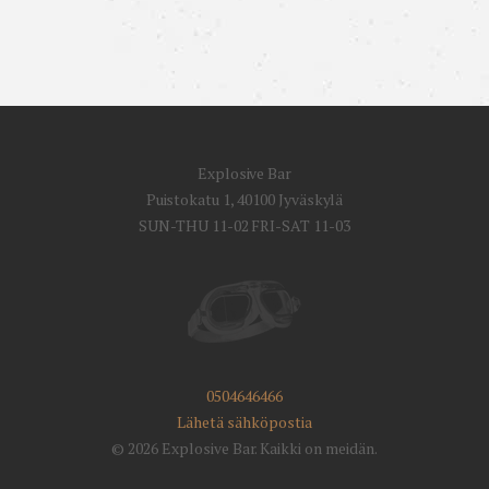
Explosive Bar
Puistokatu 1, 40100 Jyväskylä
SUN-THU 11-02 FRI-SAT 11-03
0504646466
Lähetä sähköpostia
© 2026 Explosive Bar. Kaikki on meidän.