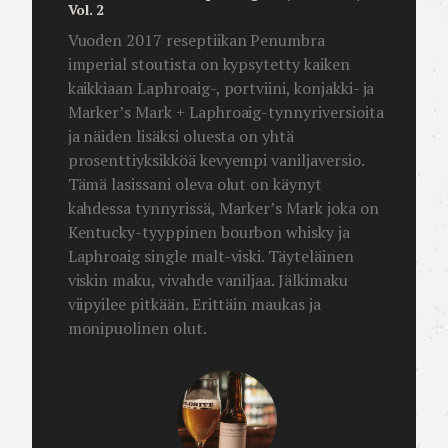
Vol. 2
Vuoden 2017 reseptiikan Penumbra
imperial stoutista on kypsytetty kaiken
kaikkiaan Laphroaig-, portviini, konjakki- ja
Marker’s Mark + Laphroaig-tynnyriversioita
ja näiden lisäksi oluesta on yhtä
prosenttiyksikköä kevyempi vaniljaversio.
Tämä lasissani oleva olut on käynyt
kahdessa tynnyrissä, Marker’s Mark joka on
Kentucky-tyyppinen bourbon whisky ja
Laphroaig single malt-viski. Täyteläinen
viskin maku, vivahde vaniljaa. Jälkimaku
viipyilee pitkään. Erittäin maukas ja
monipuolinen olut.