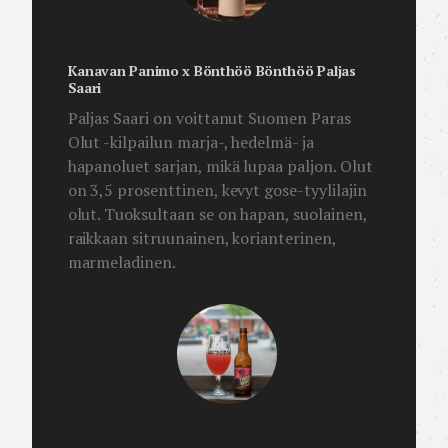
Kanavan Panimo x Bönthöö Bönthöö Paljas
Saari
Paljas Saari on voittanut Suomen Paras
Olut -kilpailun marja-, hedelmä- ja
hapanoluet sarjan, mikä lupaa paljon. Olut
on 3,5 prosenttinen, kevyt gose-tyylilajin
olut. Tuoksultaan se on hapan, suolainen,
raikkaan sitruunainen, korianterinen,
marmeladinen.