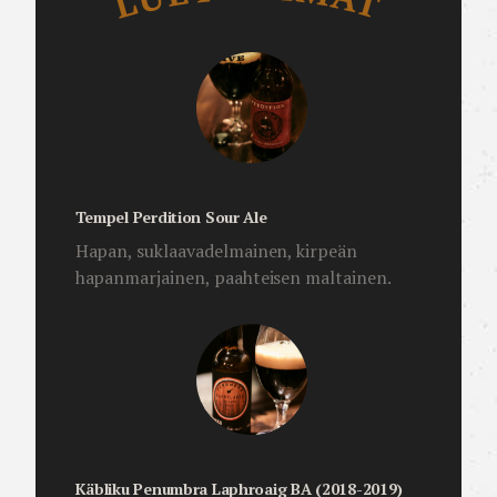
Tempel Perdition Sour Ale
Hapan, suklaavadelmainen, kirpeän
hapanmarjainen, paahteisen maltainen.
Käbliku Penumbra Laphroaig BA (2018-2019)