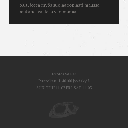
olut, jossa myös suolaa ropiasti maussa
mukana, vaaleaa viinimarjaa.
Explosive Bar
Puistokatu 1, 40100 Jyväskylä
SUN-THU 11-02 FRI-SAT 11-03