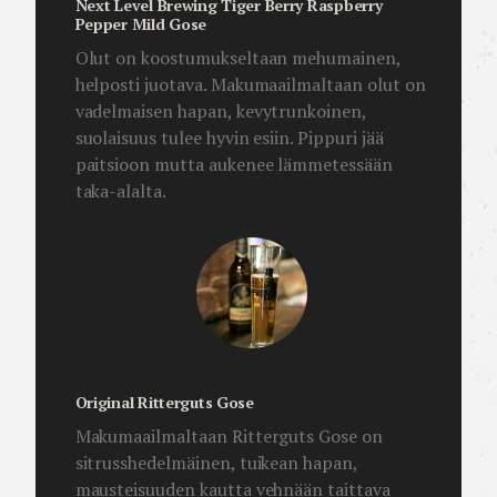
Next Level Brewing Tiger Berry Raspberry
Pepper Mild Gose
Olut on koostumukseltaan mehumainen,
helposti juotava. Makumaailmaltaan olut on
vadelmaisen hapan, kevytrunkoinen,
suolaisuus tulee hyvin esiin. Pippuri jää
paitsioon mutta aukenee lämmetessään
taka-alalta.
Original Ritterguts Gose
Makumaailmaltaan Ritterguts Gose on
sitrusshedelmäinen, tuikean hapan,
mausteisuuden kautta vehnään taittava