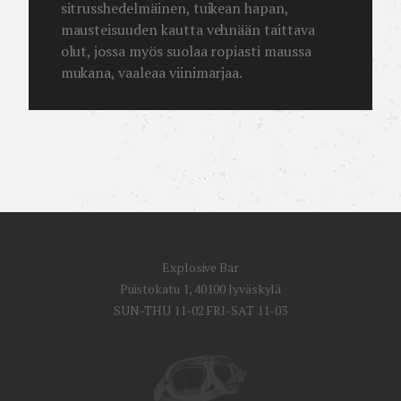
sitrusshedelmäinen, tuikean hapan,
mausteisuuden kautta vehnään taittava
olut, jossa myös suolaa ropiasti maussa
mukana, vaaleaa viinimarjaa.
Explosive Bar
Puistokatu 1, 40100 Jyväskylä
SUN-THU 11-02 FRI-SAT 11-03