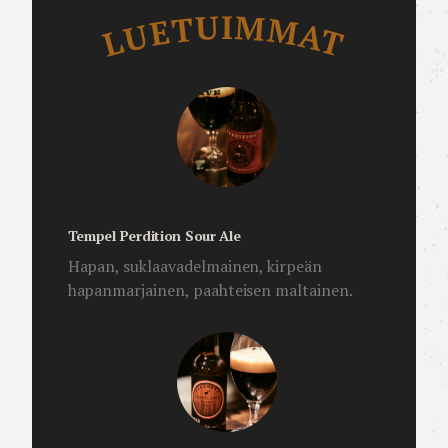
Luetuimmat
LUETUIMMAT
Tempel Perdition Sour Ale
Hapan, suklaavadelmainen, kirpeän
hapanmarjainen, paahteisen maltainen.