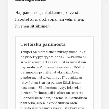
Happaman seljankukkainen, kevyesti
hapotettu, maitohappaman vehnäinen,
hivenen sitruksinen.
Tietoisku panimosta
Tempel on ruotsalainen mikropanimo, joka
on pistetty pystyyn vuonna 2014. Panimo on
siitä erikoinen, että se valmistaa ainoastaan
hapanoluita. Vuodenvaihteeseen 2016/2017
panimoa on pyörittänyt yksinään Arvid
Landgren, mutta vuonna 2017 porukkaan
liittyi Johan Svart ja panimo lähti hieman
kasvamaan. Silti homma pysyy jokseekin
pienenä. Panimon kaikki oluet on tuotettu
luonnolilsin keinoin, hakemalla luonnollista
bakteeria, kuten laktobsaillusta. Moni
oluista sisältää myös paikallista kasvistoa