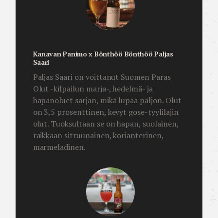
Kanavan Panimo x Bönthöö Bönthöö Paljas
Saari
Paljas Saari on voittanut Suomen Paras
Olut -kilpailun marja-, hedelmä- ja
hapanoluet sarjan, mikä lupaa paljon. Olut
on 3,5 prosenttinen, kevyt gose-tyylilajin
olut. Tuoksultaan se on hapan, suolainen,
raikkaan sitruunainen, korianterinen,
marmeladinen.