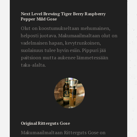
Next Level Brewing Tiger Berry Raspberry
Pepper Mild Gose
Olut on koostumukseltaan mehumainen,
helposti juotava. Makumaailmaltaan olut on
vadelmaisen hapan, kevytrunkoinen,
suolaisuus tulee hyvin esiin. Pippuri jää
paitsioon mutta aukenee lämmetessään
taka-alalta.
Original Ritterguts Gose
Makumaailmaltaan Ritterguts Gose on