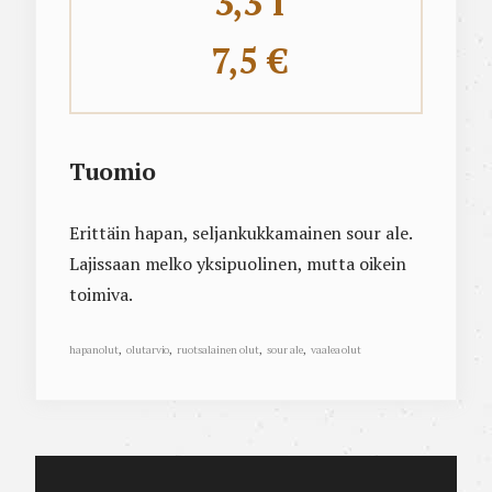
3,3 l
7,5 €
Tuomio
Erittäin hapan, seljankukkamainen sour ale.
Lajissaan melko yksipuolinen, mutta oikein
toimiva.
hapanolut
,
olutarvio
,
ruotsalainen olut
,
sour ale
,
vaalea olut