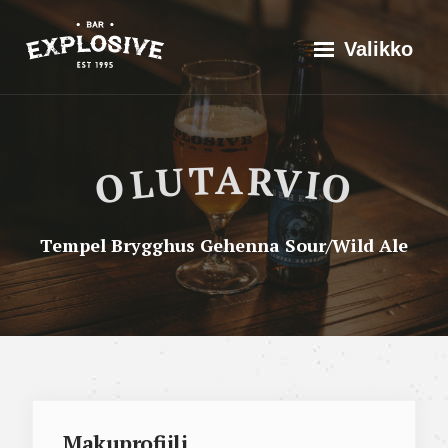
Siirry
Explosive Bar
Historia
Valikko
suoraan
Valikoima
sisältöön
Tapahtumat
Olutarviot
Olutarvio
OLUTARVIO
Yhteistyössä
Ota yhteyttä
Tempel Brygghus Gehenna Sour/Wild Ale
Makuprofiili