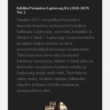
Käbliku Penumbra Laphroaig BA (2018-2019)
Vol. 2
Vuoden 2017 reseptiikan Penumbra
imperial stoutista on kypsytetty kaiken
kaikkiaan Laphroaig-, portviini, konjakki- ja
Marker’s Mark + Laphroaig-tynnyriversioita
ja näiden lisäksi oluesta on yhtä
prosenttiyksikköä kevyempi vaniljaversio.
Tämä lasissani oleva olut on käynyt
kahdessa tynnyrissä, Marker’s Mark joka on
Kentucky-tyyppinen bourbon whisky ja
Laphroaig single malt-viski. Täyteläinen
viskin maku, vivahde vaniljaa. Jälkimaku
viipyilee pitkään. Erittäin maukas ja
monipuolinen olut.