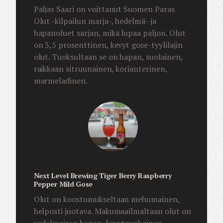
Paljas Saari on voittanut Suomen Paras
Olut -kilpailun marja-, hedelmä- ja
hapanoluet sarjan, mikä lupaa paljon. Olut
on 3,5 prosenttinen, kevyt gose-tyylilajin
olut. Tuoksultaan se on hapan, suolainen,
raikkaan sitruunainen, korianterinen,
marmeladinen.
Next Level Brewing Tiger Berry Raspberry
Pepper Mild Gose
Olut on koostumukseltaan mehumainen,
helposti juotava. Makumaailmaltaan olut on