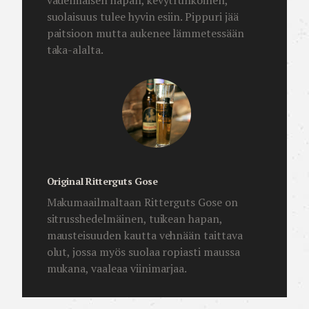
vadelmaisen hapan, kevytrunkoinen,
suolaisuus tulee hyvin esiin. Pippuri jää
paitsioon mutta aukenee lämmetessään
taka-alalta.
Original Ritterguts Gose
Makumaailmaltaan Ritterguts Gose on
sitrusshedelmäinen, tuikean hapan,
mausteisuuden kautta vehnään taittava
olut, jossa myös suolaa ropiasti maussa
mukana, vaaleaa viinimarjaa.