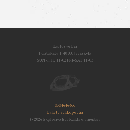
Explosive Bar
Puistokatu 1, 40100 Jyväskylä
SUN-THU 11-02 FRI-SAT 11-03
0504646466
Lähetä sähköpostia
© 2026 Explosive Bar. Kaikki on meidän.