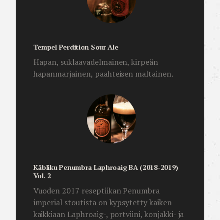
Tempel Perdition Sour Ale
Hapan, suklaavadelmainen, kirpeän
hapanmarjainen, paahteisen maltainen.
Käbliku Penumbra Laphroaig BA (2018-2019)
Vol. 2
Vuoden 2017 reseptiikan Penumbra
imperial stoutista on kypsytetty kaiken
kaikkiaan Laphroaig-, portviini, konjakki- ja