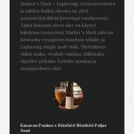
Marker’s Mark + Laphroaig-tynnyriversioita
ja näiden lisäksi oluesta on yhtä
prosenttiyksikköä kevyempi vaniljaversio.
Tämä lasissani oleva olut on käynyt
kahdessa tynnyrissä, Marker’s Mark joka on
Kentucky-tyyppinen bourbon whisky ja
Laphroaig single malt-viski. Täyteläinen
viskin maku, vivahde vaniljaa. Jälkimaku
viipyilee pitkään. Erittäin maukas ja
monipuolinen olut.
Kanavan Panimo x Bönthöö Bönthöö Paljas
Saari