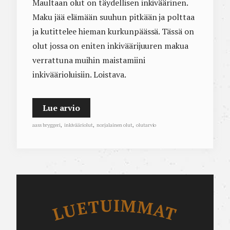
Maultaan olut on täydellisen inkiväärinen.
Maku jää elämään suuhun pitkään ja polttaa
ja kutittelee hieman kurkunpäässä. Tässä on
olut jossa on eniten inkiväärijuuren makua
verrattuna muihin maistamiini
inkiväärioluisiin. Loistava.
Lue arvio
aass bryggeri
,
inkivääriolut
,
norjalainen olut
,
olutarvio
Luetuimmat
LUETUIMMAT