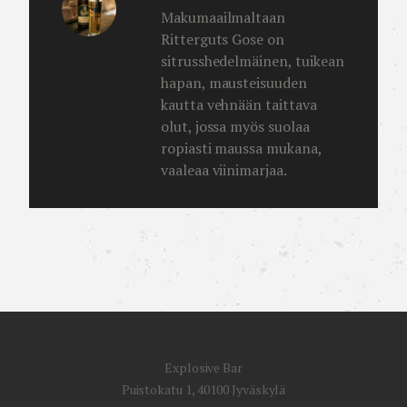
Makumaailmaltaan
Ritterguts Gose on
sitrusshedelmäinen, tuikean
hapan, mausteisuuden
kautta vehnään taittava
olut, jossa myös suolaa
ropiasti maussa mukana,
vaaleaa viinimarjaa.
Explosive Bar
Puistokatu 1, 40100 Jyväskylä