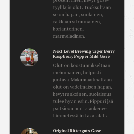
tyylilajin olut. Tuoksultaan
se on hapan, suolainen,
raikkaan sitruunainen,
korianterinen,
marmeladinen.
Next Level Brewing Tiger Berry
Raspberry Pepper Mild Gose
Olut on koostumukseltaan
mehumainen, helposti
juotava. Makumaailmaltaan
olut on vadelmaisen hapan,
kevytrunkoinen, suolaisuus
tulee hyvin esiin. Pippuri jää
paitsioon mutta aukenee
lämmetessään taka-alalta.
Original Ritterguts Gose