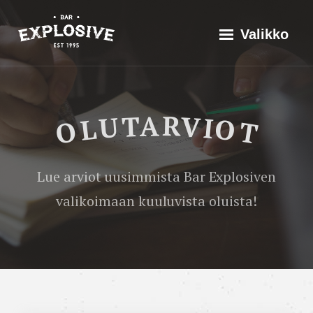
Siirry
Explosive Bar
Historia
Valikko
suoraan
Valikoima
sisältöön
Tapahtumat
Olutarviot
Aass
OLUTARVIOT
Bryggeri
Yhteistyössä
Bryggerhuset
Ota yhteyttä
Lue arviot uusimmista Bar Explosiven
Session
valikoimaan kuuluvista oluista!
Ginger
Beer