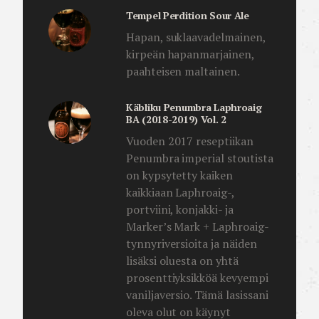
Tempel Perdition Sour Ale
Hapan, suklaavadelmainen,
kirpeän hapanmarjainen,
paahteisen maltainen.
Käbliku Penumbra Laphroaig
BA (2018-2019) Vol. 2
Vuoden 2017 reseptiikan
Penumbra imperial stoutista
on kypsytetty kaiken
kaikkiaan Laphroaig-,
portviini, konjakki- ja
Marker’s Mark + Laphroaig-
tynnyriversioita ja näiden
lisäksi oluesta on yhtä
prosenttiyksikköä kevyempi
vaniljaversio. Tämä lasissani
oleva olut on käynyt