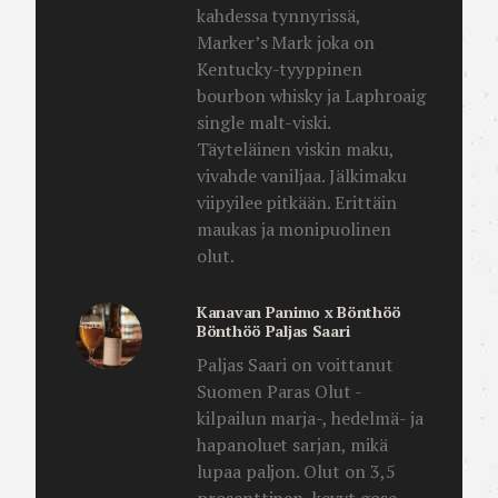
kahdessa tynnyrissä,
Marker’s Mark joka on
Kentucky-tyyppinen
bourbon whisky ja Laphroaig
single malt-viski.
Täyteläinen viskin maku,
vivahde vaniljaa. Jälkimaku
viipyilee pitkään. Erittäin
maukas ja monipuolinen
olut.
Kanavan Panimo x Bönthöö
Bönthöö Paljas Saari
Paljas Saari on voittanut
Suomen Paras Olut -
kilpailun marja-, hedelmä- ja
hapanoluet sarjan, mikä
lupaa paljon. Olut on 3,5
prosenttinen, kevyt gose-