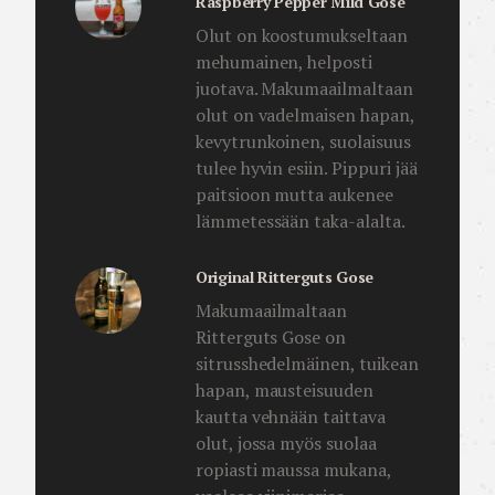
Raspberry Pepper Mild Gose
Olut on koostumukseltaan
mehumainen, helposti
juotava. Makumaailmaltaan
olut on vadelmaisen hapan,
kevytrunkoinen, suolaisuus
tulee hyvin esiin. Pippuri jää
paitsioon mutta aukenee
lämmetessään taka-alalta.
Original Ritterguts Gose
Makumaailmaltaan
Ritterguts Gose on
sitrusshedelmäinen, tuikean
hapan, mausteisuuden
kautta vehnään taittava
olut, jossa myös suolaa
ropiasti maussa mukana,