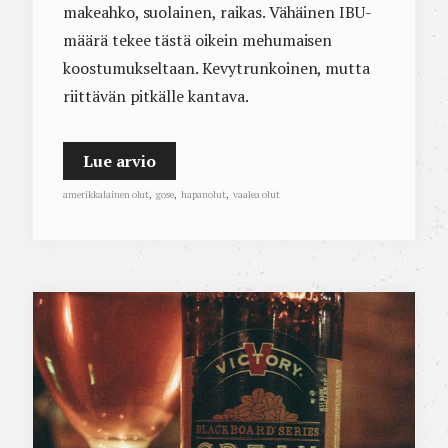
makeahko, suolainen, raikas. Vähäinen IBU-
määrä tekee tästä oikein mehumaisen
koostumukseltaan. Kevytrunkoinen, mutta
riittävän pitkälle kantava.
Lue arvio
amerikkalainen olut
,
gose
,
hapanolut
,
vaalea olut