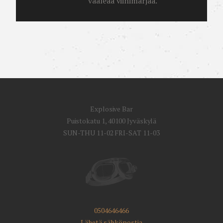
vaaleaa viinimarjaa.
Explosive Bar
Puistokatu 1, 40100 Jyväskylä
SUN-THU 11-02 FRI-SAT 11-03
0504646466
Lähetä sähköpostia