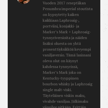
Vuoden 2017 reseptiikan
Penumbra imperial stoutista
on kypsytetty kaiken
kaikkiaan Laphroaig-,
portviini, konjakki- ja
Marker’s Mark + Laphroaig-
tynnyriversioita ja näiden
lisäksi oluesta on yhtä
prosenttiyksikköä kevyempi
vaniljaversio. Tämä lasissani
oleva olut on käynyt
kahdessa tynnyrissä,
Marker’s Mark joka on
Kentucky-tyyppinen
bourbon whisky ja Laphroaig
single malt-viski.
Täyteläinen viskin maku,
vivahde vaniljaa. Jälkimaku
viipyilee pitkään. Erittäin