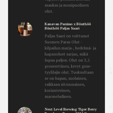
maukas ja monipuolinen
olut.
Kanavan Panimo x Bönthöö
Bönthöö Paljas Saari
Paljas Saari on voittanut
Suomen Paras Olut -
kilpailun marja-, hedelmä- ja
hapanoluet sarjan, mikä
lupaa paljon. Olut on 3,5
prosenttinen, kevyt gose-
tyylilajin olut. Tuoksultaan
se on hapan, suolainen,
raikkaan sitruunainen,
korianterinen,
marmeladinen.
Next Level Brewing Tiger Berry