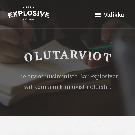
Siirry
Explosive Bar
Historia
Valikko
suoraan
Valikoima
sisältöön
Tapahtumat
Olutarviot
Founders
OLUTARVIOT
Green
Yhteistyössä
Zebra
Ota yhteyttä
Lue arviot uusimmista Bar Explosiven
Gose
valikoimaan kuuluvista oluista!