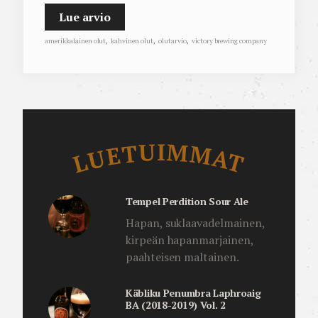
Lue arvio
amerikkalainen olut
,
kahvinen olut
,
olutarvio
,
victory brewing company
Luetuimmat
LUETUIMMAT
Tempel Perdition Sour Ale
Hapan, suklaavadelmainen,
kirpeän hapanmarjainen,
paahteisen maltainen.
Käbliku Penumbra Laphroaig
BA (2018-2019) Vol. 2