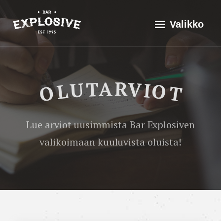
Siirry
Explosive Bar
Historia
Valikko
suoraan
Valikoima
sisältöön
Tapahtumat
Olutarviot
Birra
OLUTARVIOT
dell’Eremo
Yhteistyössä
Magnifica
Ota yhteyttä
Lue arviot uusimmista Bar Explosiven
American
valikoimaan kuuluvista oluista!
Amber
Ale