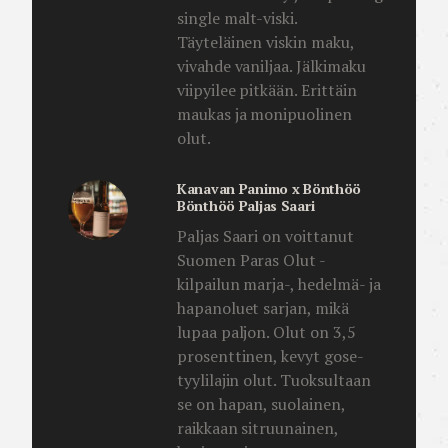
single malt-viski.
Täyteläinen viskin maku,
vivahde vaniljaa. Jälkimaku
viipyilee pitkään. Erittäin
maukas ja monipuolinen
olut.
Kanavan Panimo x Bönthöö
Bönthöö Paljas Saari
Paljas Saari on voittanut
Suomen Paras Olut -
kilpailun marja-, hedelmä- ja
hapanoluet sarjan, mikä
lupaa paljon. Olut on 3,5
prosenttinen, kevyt gose-
tyylilajin olut. Tuoksultaan
se on hapan, suolainen,
raikkaan sitruunainen,