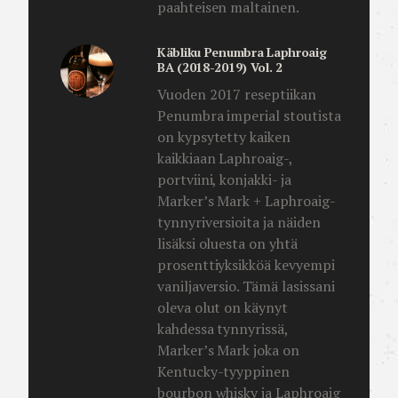
paahteisen maltainen.
Käbliku Penumbra Laphroaig
BA (2018-2019) Vol. 2
Vuoden 2017 reseptiikan
Penumbra imperial stoutista
on kypsytetty kaiken
kaikkiaan Laphroaig-,
portviini, konjakki- ja
Marker’s Mark + Laphroaig-
tynnyriversioita ja näiden
lisäksi oluesta on yhtä
prosenttiyksikköä kevyempi
vaniljaversio. Tämä lasissani
oleva olut on käynyt
kahdessa tynnyrissä,
Marker’s Mark joka on
Kentucky-tyyppinen
bourbon whisky ja Laphroaig