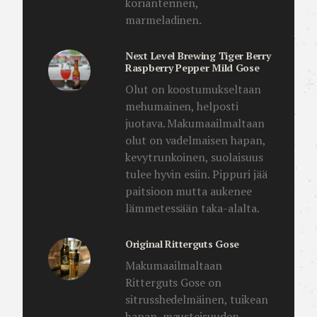
korianterinen,
marmeladinen.
Next Level Brewing Tiger Berry
Raspberry Pepper Mild Gose
Olut on koostumukseltaan
mehumainen, helposti
juotava. Makumaailmaltaan
olut on vadelmaisen hapan,
kevytrunkoinen, suolaisuus
tulee hyvin esiin. Pippuri jää
paitsioon mutta aukenee
lämmetessään taka-alalta.
Original Ritterguts Gose
Makumaailmaltaan
Ritterguts Gose on
sitrusshedelmäinen, tuikean
hapan, mausteisuuden