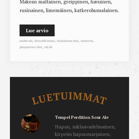
Makean maltainen, greippinen, havuinen,
rusinainen, limemäinen, katkerohumalainen.
Lue arvio
amber ale
,
birra dell'eremo
,
italialainen olut
,
olutarvio
,
pienpanimo-olut
,
red ale
Luetuimmat
LUETUIMMAT
Tempel Perdition Sour Ale
Hapan, suklaavadelmainen,
kirpeän hapanmarjainen,