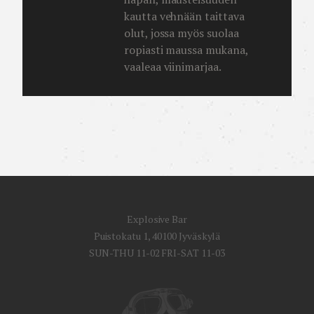
kautta vehnään taittava
olut, jossa myös suolaa
ropiasti maussa mukana,
vaaleaa viinimarjaa.
Explosive Bar
Puistokatu 1, 40100 Jyväskylä
SUN-THU 11-02 FRI-SAT 11-03