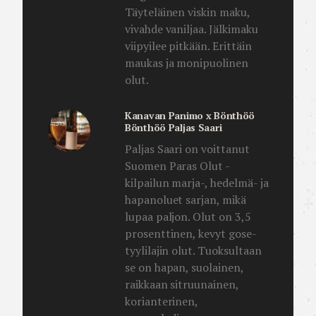
Täyteläinen viskin maku,
vivahde vaniljaa. Jälkimaku
viipyilee pitkään. Erittäin
maukas ja monipuolinen
olut.
Kanavan Panimo x Bönthöö
Bönthöö Paljas Saari
Paljas Saari on voittanut
Suomen Paras Olut -
kilpailun marja-, hedelmä- ja
hapanoluet sarjan, mikä
lupaa paljon. Olut on 3,5
prosenttinen, kevyt gose-
tyylilajin olut. Tuoksultaan
se on hapan, suolainen,
raikkaan sitruunainen,
korianterinen,