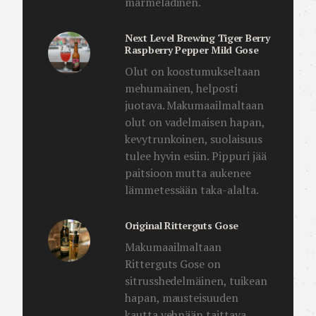
marmeladinen.
Next Level Brewing Tiger Berry
Raspberry Pepper Mild Gose
Olut on koostumukseltaan
mehumainen, helposti
juotava. Makumaailmaltaan
olut on vadelmaisen hapan,
kevytrunkoinen, suolaisuus
tulee hyvin esiin. Pippuri jää
paitsioon mutta aukenee
lämmetessään taka-alalta.
Original Ritterguts Gose
Makumaailmaltaan
Ritterguts Gose on
sitrusshedelmäinen, tuikean
hapan, mausteisuuden
kautta vehnään taittava