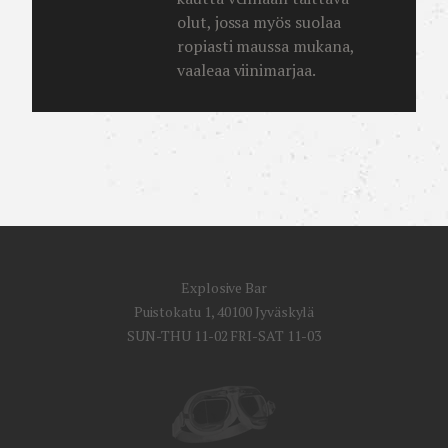
olut, jossa myös suolaa
ropiasti maussa mukana,
vaaleaa viinimarjaa.
Explosive Bar
Puistokatu 1, 40100 Jyväskylä
SUN-THU 11-02 FRI-SAT 11-03