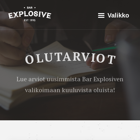
Siirry
Explosive Bar
Historia
Valikko
suoraan
Valikoima
sisältöön
Tapahtumat
Olutarviot
Cervesa
OLUTARVIOT
Del
Yhteistyössä
Montseny
Ota yhteyttä
Lue arviot uusimmista Bar Explosiven
Mala
valikoimaan kuuluvista oluista!
Vida
Imperial
Stout