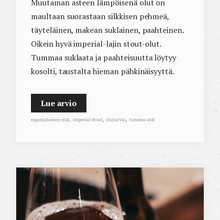
Muutaman asteen lämpöisenä olut on
maultaan suorastaan silkkisen pehmeä,
täyteläinen, makean suklainen, paahteinen.
Oikein hyvä imperial-lajin stout-olut.
Tummaa suklaata ja paahteisuutta löytyy
kosolti, taustalta hieman pähkinäisyyttä.
Lue arvio
espanjalainen olut
,
imperial stout
,
olutarvio
,
tumma olut