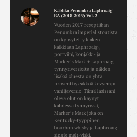
Käbliku Penumbra Laphroaig
BA (2018-2019) Vol. 2
Vuoden 2017 reseptiikan
Penumbra imperial stoutista
on kypsytetty kaiken
kaikkiaan Laphroaig-,
portviini, konjakki- ja
Marker’s Mark + Laphroaig-
tynnyriversioita ja näiden
lisäksi oluesta on yhtä
prosenttiyksikköä kevyempi
vaniljaversio. Tämä lasissani
oleva olut on käynyt
kahdessa tynnyrissä,
Marker’s Mark joka on
Kentucky-tyyppinen
bourbon whisky ja Laphroaig
single malt-viski.