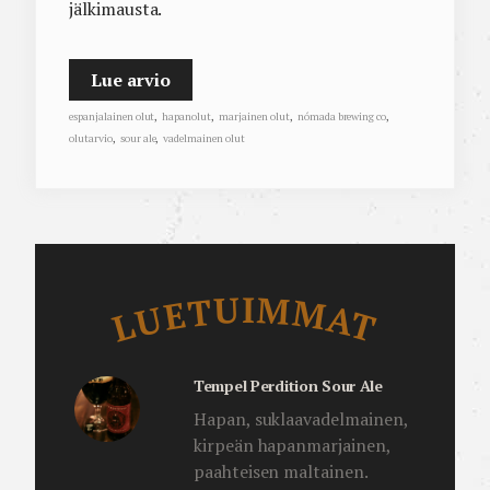
jälkimausta.
Lue arvio
espanjalainen olut
,
hapanolut
,
marjainen olut
,
nómada brewing co
,
olutarvio
,
sour ale
,
vadelmainen olut
Luetuimmat
LUETUIMMAT
Tempel Perdition Sour Ale
Hapan, suklaavadelmainen,
kirpeän hapanmarjainen,
paahteisen maltainen.