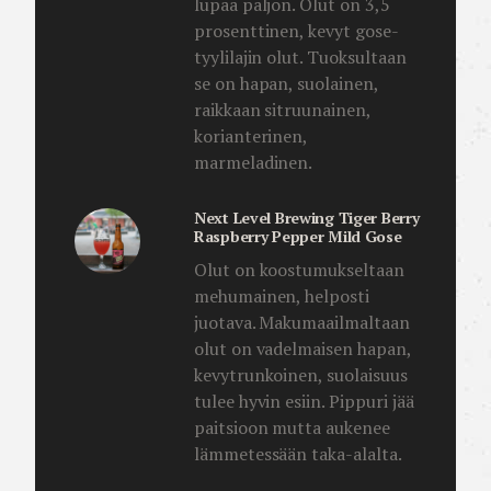
lupaa paljon. Olut on 3,5
prosenttinen, kevyt gose-
tyylilajin olut. Tuoksultaan
se on hapan, suolainen,
raikkaan sitruunainen,
korianterinen,
marmeladinen.
Next Level Brewing Tiger Berry
Raspberry Pepper Mild Gose
Olut on koostumukseltaan
mehumainen, helposti
juotava. Makumaailmaltaan
olut on vadelmaisen hapan,
kevytrunkoinen, suolaisuus
tulee hyvin esiin. Pippuri jää
paitsioon mutta aukenee
lämmetessään taka-alalta.