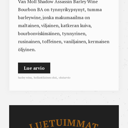
Van Moll Shadow Assassin Barley Wine
Bourbon BA on tynnyrikypsynyt, tumma
barleywine, jonka makumaailma on
maltainen, viljainen, katkeran kuiva,
bourbonviskimäinen, tynnyrinen,
rusinainen, toffeinen, vaniljainen, kermaisen
öljyinen.
Lue arvio
barley wine
,
hollantilainen olut
,
olutarvio
Luetuimmat
LUETUIMMAT