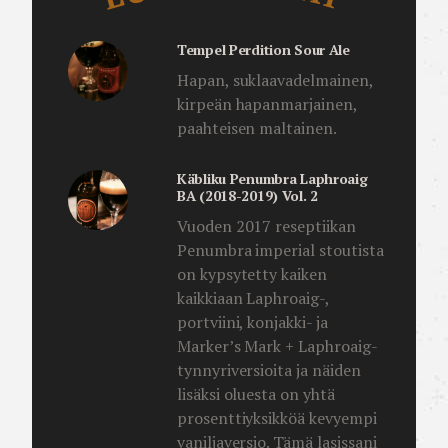
Tempel Perdition Sour Ale
Hapan, suklaavadelmainen,
kirpeän hapanmarjainen,
paahteisen maltainen.
Käbliku Penumbra Laphroaig
BA (2018-2019) Vol. 2
Vuoden 2017 reseptiikan
Penumbra imperial stoutista
on kypsytetty kaiken
kaikkiaan Laphroaig-,
portviini, konjakki- ja
Marker’s Mark + Laphroaig-
tynnyriversioita ja näiden
lisäksi oluesta on yhtä
prosenttiyksikköä kevyempi
vaniljaversio. Tämä lasissani