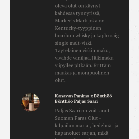
oleva olut on käynyt
kahdessa tynnyrissä,
Marker’s Mark joka on
Kentucky-tyyppinen
bourbon whisky ja Laphroaig
single malt-viski.
Täyteläinen viskin maku,
vivahde vaniljaa. Jälkimaku
viipyilee pitkään. Erittäin
maukas ja monipuolinen
olut.
Kanavan Panimo x Bönthöö
Bönthöö Paljas Saari
Paljas Saari on voittanut
Suomen Paras Olut -
kilpailun marja-, hedelmä- ja
hapanoluet sarjan, mikä