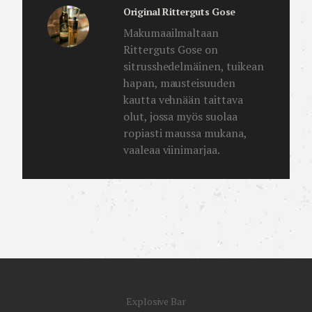
Original Ritterguts Gose
Makumaailmaltaan
Ritterguts Gose on
sitrusshedelmäinen, tuikean
hapan, mausteisuuden
kautta vehnään taittava
olut, jossa myös suolaa
ropiasti maussa mukana,
vaaleaa viinimarjaa.
Explosive Bar