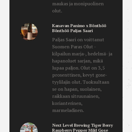
maukas ja monipuolinen
olut.
Kanavan Panimo x Bönthöö
Bönthöö Paljas Saari
Paljas Saari on voittanut
Suomen Paras Olut -
kilpailun marja-, hedelmä- ja
hapanoluet sarjan, mikä
lupaa paljon. Olut on 3,5
prosenttinen, kevyt gose-
tyylilajin olut. Tuoksultaan
se on hapan, suolainen,
raikkaan sitruunainen,
korianterinen,
marmeladinen.
Next Level Brewing Tiger Berry
Raspberry Pepper Mild Gose