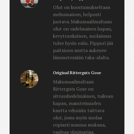
Olut on koostumukseltaan
mehumainen, helposti
juotava. Makumaailmaltaan
olut on vadelmaisen hapan,
kevytrunkoinen, suolaisuus
tulee hyvin esiin. Pippuri jää
paitsioon mutta aukenee
lämmetessään taka-alalta.
Original Ritterguts Gose
Makumaailmaltaan
Ritterguts Gose on
sitrusshedelmäinen, tuikean
hapan, mausteisuuden
kautta vehnään taittava
olut, jossa myös suolaa
ropiasti maussa mukana,
vaaleaa viinimarjaa.