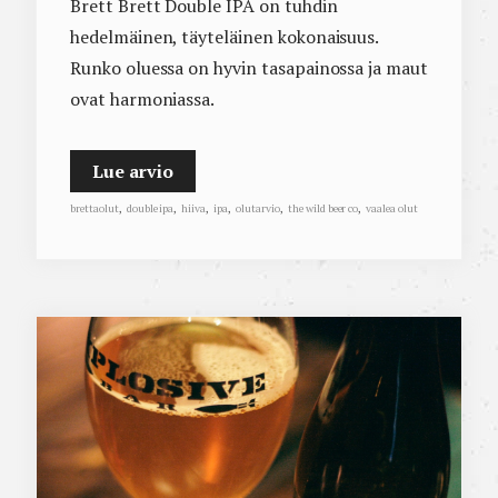
Brett Brett Double IPA on tuhdin
hedelmäinen, täyteläinen kokonaisuus.
Runko oluessa on hyvin tasapainossa ja maut
ovat harmoniassa.
Lue arvio
brettaolut
,
double ipa
,
hiiva
,
ipa
,
olutarvio
,
the wild beer co
,
vaalea olut