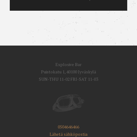
Explosive Bar
Puistokatu 1, 40100 Jyväskylä
SUN-THU 11-02 FRI-SAT 11-03
0504646466
Lähetä sähköpostia