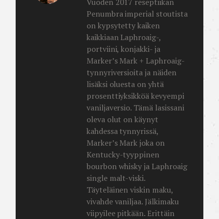
Vuoden 2017 reseptiikan
Penumbra imperial stoutista
on kypsytetty kaiken
kaikkiaan Laphroaig-,
portviini, konjakki- ja
Marker’s Mark + Laphroaig-
tynnyriversioita ja näiden
lisäksi oluesta on yhtä
prosenttiyksikköä kevyempi
vaniljaversio. Tämä lasissani
oleva olut on käynyt
kahdessa tynnyrissä,
Marker’s Mark joka on
Kentucky-tyyppinen
bourbon whisky ja Laphroaig
single malt-viski.
Täyteläinen viskin maku,
vivahde vaniljaa. Jälkimaku
viipyilee pitkään. Erittäin