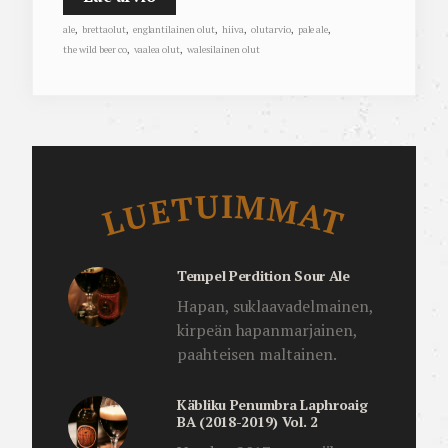
ale
,
brettaolut
,
englantilainen olut
,
hiiva
,
olutarvio
,
pale ale
,
the wild beer co
,
vaalea olut
,
walesilainen olut
Luetuimmat
LUETUIMMAT
Tempel Perdition Sour Ale
Hapan, suklaavadelmainen,
kirpeän hapanmarjainen,
paahteisen maltainen.
Käbliku Penumbra Laphroaig
BA (2018-2019) Vol. 2